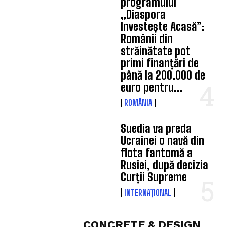
programului
„Diaspora
Investește Acasă”:
Românii din
străinătate pot
primi finanțări de
până la 200.000 de
euro pentru...
ROMÂNIA
Suedia va preda
Ucrainei o navă din
flota fantomă a
Rusiei, după decizia
Curții Supreme
INTERNAȚIONAL
CONCRETE & DESIGN