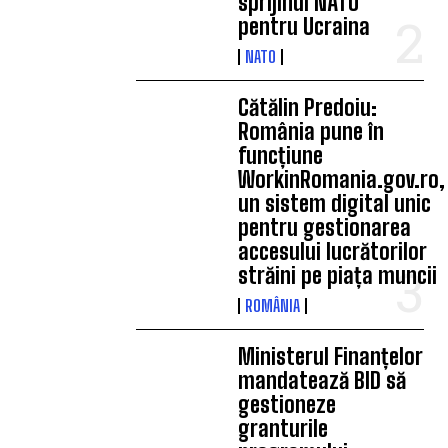
sprijinul NATO
pentru Ucraina
NATO
Cătălin Predoiu:
România pune în
funcțiune
WorkinRomania.gov.ro,
un sistem digital unic
pentru gestionarea
accesului lucrătorilor
străini pe piața muncii
ROMÂNIA
Ministerul Finanțelor
mandatează BID să
gestioneze
granturile