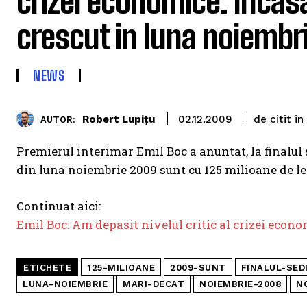
crizei economice. Incasa
crescut in luna noiembr
NEWS
de citit in
Robert Lupițu
02.12.2009
AUTOR:
Premierul interimar Emil Boc a anuntat, la finalul 
din luna noiembrie 2009 sunt cu 125 milioane de le
Continuat aici:
Emil Boc: Am depasit nivelul critic al crizei econo
ETICHETE
125-MILIOANE
2009-SUNT
FINALUL-SED
LUNA-NOIEMBRIE
MARI-DECAT
NOIEMBRIE-2008
N