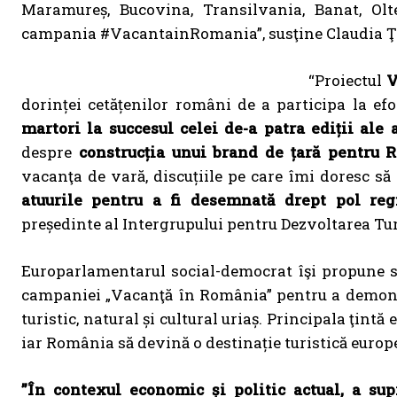
Maramureș, Bucovina, Transilvania, Banat, Olt
campania #VacantainRomania”, susţine Claudia Ţ
“Proiectul
V
dorinței cetățenilor români de a participa la e
martori la succesul celei de-a patra ediții ale
despre
construcția unui brand de țară pentru 
vacanţa de vară, discuțiile pe care îmi doresc s
atuurile pentru a fi desemnată drept pol reg
președinte al Intergrupului pentru Dezvoltarea T
Europarlamentarul social-democrat îşi propune să 
campaniei „Vacanţă în România” pentru a demonst
turistic, natural și cultural uriaș. Principala ţintă
iar România să devină o destinație turistică europ
”
În contexul economic și politic actual, a supr