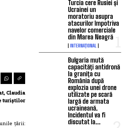
Turcia cere Rusiei și
Ucrainei un
moratoriu asupra
atacurilor împotriva
navelor comerciale
din Marea Neagră
INTERNAȚIONAL
Bulgaria mută
capacități antidronă
la granița cu
România după
explozia unei drone
t, Claudia
utilizate pe scară
 turiștilor
largă de armata
ucraineană.
Incidentul va fi
discutat la...
ile țării: