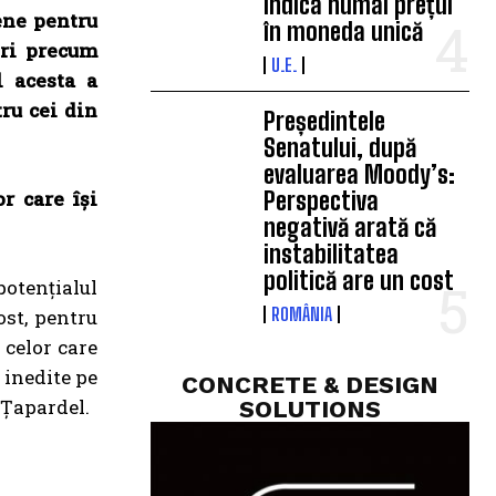
indica numai prețul
ene pentru
în moneda unică
ări precum
U.E.
l acesta a
ru cei din
Președintele
Senatului, după
evaluarea Moody’s:
r care își
Perspectiva
negativă arată că
instabilitatea
politică are un cost
otențialul
ROMÂNIA
ost, pentru
 celor care
 inedite pe
CONCRETE & DESIGN
a Țapardel.
SOLUTIONS