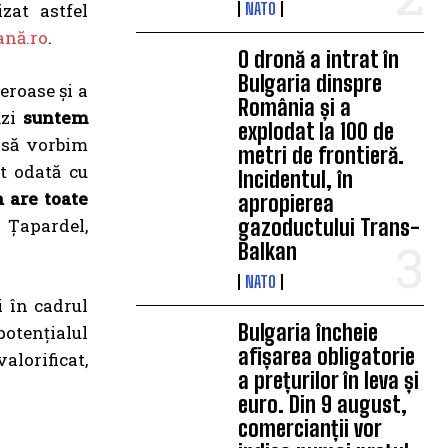
zat astfel
NATO
ană.ro
.
O dronă a intrat în
Bulgaria dinspre
eroase și a
România și a
ăzi
suntem
explodat la 100 de
 să vorbim
metri de frontieră.
t odată cu
Incidentul, în
 are toate
apropierea
 Țapardel,
gazoductului Trans-
Balkan
NATO
i în cadrul
Bulgaria încheie
otențialul
afișarea obligatorie
valorificat,
a prețurilor în leva și
euro. Din 9 august,
comercianții vor