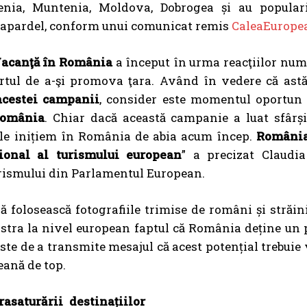
enia, Muntenia, Moldova, Dobrogea și au populari
apardel, conform unui comunicat remis
CaleaEurope
acanţă în România
a început în urma reacţiilor num
fortul de a-şi promova ţara. Având în vedere că ast
 acestei campanii
, consider este momentul oportun
România
. Chiar dacă această campanie a luat sfârși
ă le inițiem în România de abia acum încep.
România
ional al turismului european
” a precizat Claudia
urismului din Parlamentul European.
folosească fotografiile trimise de români și străin
ra la nivel european faptul că România deține un p
 este de a transmite mesajul că acest potențial trebuie 
eană de top.
asaturării destinațiilor