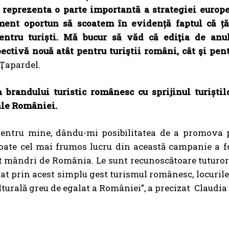
te reprezenta o parte importantă a strategiei europ
ment oportun să scoatem în evidență faptul că ț
entru turiști. Mă bucur să văd că ediţia de anu
tivă nouă atât pentru turiştii români, cât şi pent
 Ţapardel.
randului turistic românesc cu sprijinul turiștilo
ale României.
pentru mine, dându-mi posibilitatea de a promova p
 Poate cel mai frumos lucru din această campanie a f
t mândri de România. Le sunt recunoscătoare tuturor
vat prin acest simplu gest turismul românesc, locurile
culturală greu de egalat a României”, a precizat Claudi