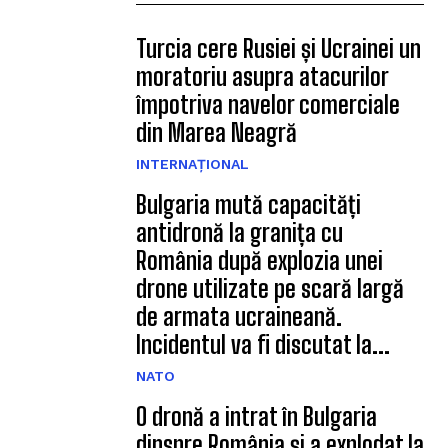
Turcia cere Rusiei și Ucrainei un
moratoriu asupra atacurilor
împotriva navelor comerciale
din Marea Neagră
INTERNAȚIONAL
Bulgaria mută capacități
antidronă la granița cu
România după explozia unei
drone utilizate pe scară largă
de armata ucraineană.
Incidentul va fi discutat la...
NATO
O dronă a intrat în Bulgaria
dinspre România și a explodat la