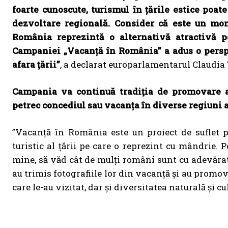
foarte cunoscute, turismul în țările estice poa
dezvoltare regională. Consider că este un mo
România reprezintă o alternativă atractivă p
Campaniei „Vacanță în România” a adus o perspec
afara ţării”
, a declarat europarlamentarul Claudia
Campania va continuă tradiţia de promovare a b
petrec concediul sau vacanța în diverse regiuni 
”Vacanță în România este un proiect de suflet 
turistic al țării pe care o reprezint cu mândrie.
mine, să văd cât de mulți români sunt cu adevăra
au trimis fotografiile lor din vacanță și au promo
care le-au vizitat, dar și diversitatea naturală și 