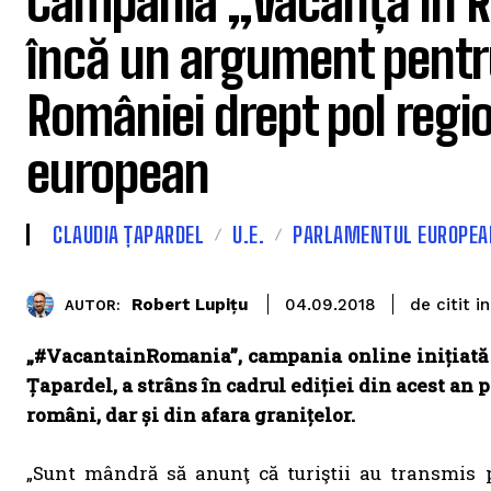
Campania „Vacanță în 
încă un argument pent
României drept pol regio
european
CLAUDIA ȚAPARDEL
U.E.
PARLAMENTUL EUROPEA
de citit in
Robert Lupițu
04.09.2018
AUTOR:
„#VacantainRomania”, campania online inițiată
Țapardel, a strâns în cadrul ediției din acest an 
români, dar și din afara granițelor.
„Sunt mândră să anunţ că turiştii au transmis pr