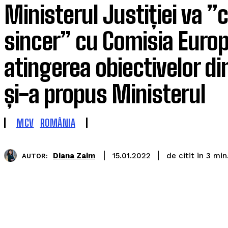
Ministerul Justiției va ”
sincer” cu Comisia Euro
atingerea obiectivelor di
și-a propus Ministerul
MCV
ROMÂNIA
de citit in
Diana Zaim
3
min
15.01.2022
AUTOR: