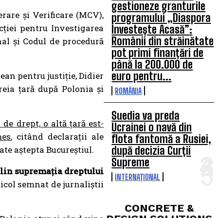
gestioneze granturile
rare și Verificare (MCV),
programului „Diaspora
cției pentru Investigarea
Investește Acasă”:
Românii din străinătate
nal și Codul de procedură
pot primi finanțări de
până la 200.000 de
euro pentru...
an pentru justiție, Didier
reia țară după Polonia și
ROMÂNIA
Suedia va preda
e drept, o altă țară est-
Ucrainei o navă din
mes
, citând declarații ale
flota fantomă a Rusiei,
ate aștepta Bucureștiul.
după decizia Curții
Supreme
lin supremația dreptului
INTERNAȚIONAL
ticol semnat de jurnaliștii
CONCRETE &