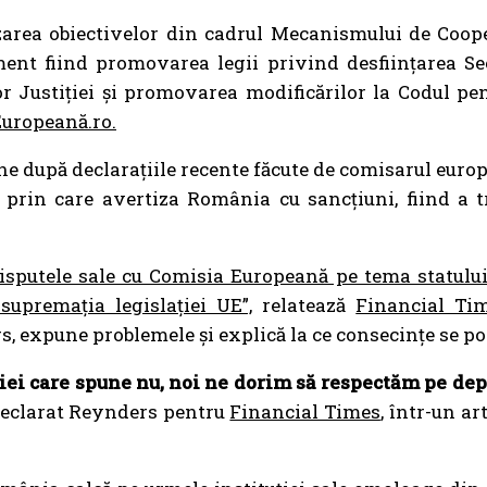
zarea obiectivelor din cadrul Mecanismului de Coope
ument fiind promovarea legii privind desființarea Se
lor Justiției și promovarea modificărilor la Codul pe
uropeană.ro.
ne după declarațiile recente făcute de comisarul europe
 prin care avertiza România cu sancțiuni, fiind a t
isputele sale cu Comisia Europeană pe tema statului d
upremația legislației UE”,
relatează
Financial Ti
s, expune problemele și explică la ce consecințe se po
ei care spune nu, noi ne dorim să respectăm pe dep
 declarat Reynders pentru
Financial Times
, într-un ar