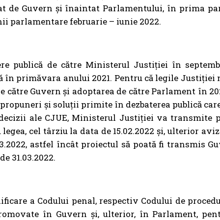
bat de Guvern și înaintat Parlamentului, în prima par
nii parlamentare februarie – iunie 2022.
tere publică de către Ministerul Justiției în septem
tă în primăvara anului 2021. Pentru că legile Justiție
e către Guvern și adoptarea de către Parlament în 202
propuneri și soluții primite în dezbaterea publică care
decizii ale CJUE, Ministerul Justiției va transmite pr
gea, cel târziu la data de 15.02.2022 și, ulterior aviz
03.2022, astfel încât proiectul să poată fi transmis G
de 31.03.2022.
ificare a Codului penal, respectiv Codului de procedu
promovate în Guvern și, ulterior, în Parlament, pen