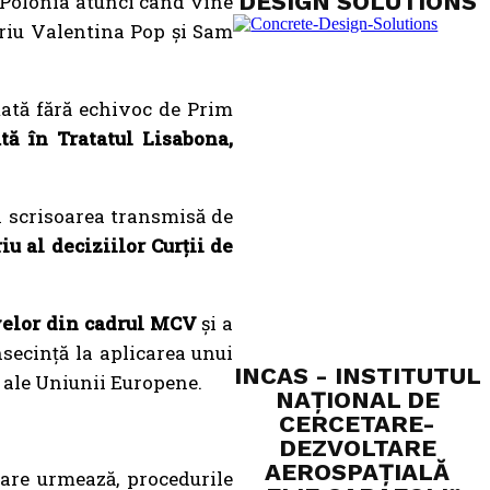
DESIGN SOLUTIONS
 Polonia atunci când vine
scriu Valentina Pop și Sam
mată fără echivoc de Prim
tă în Tratatul Lisabona,
n scrisoarea transmisă de
iu al deciziilor Curții de
ivelor din cadrul MCV
și a
secință la aplicarea unui
INCAS - INSTITUTUL
 ale Uniunii Europene.
NAȚIONAL DE
CERCETARE-
DEZVOLTARE
AEROSPAȚIALĂ
care urmează, procedurile