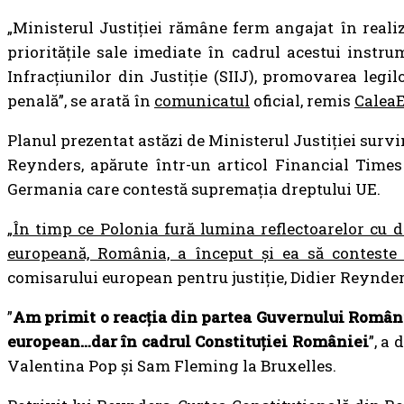
„Ministerul Justiției rămâne ferm angajat în reali
prioritățile sale imediate în cadrul acestui instr
Infracțiunilor din Justiție (SIIJ), promovarea legi
penală”, se arată în
comunicatul
oficial, remis
CaleaE
Planul prezentat astăzi de Ministerul Justiției survi
Reynders, apărute într-un articol Financial Times
Germania care contestă supremația dreptului UE.
„În timp ce Polonia fură lumina reflectoarelor cu d
europeană, România, a început și ea să conteste s
comisarului european pentru justiție, Didier Reynder
”
Am primit o reacția din partea Guvernului Români
european…dar în cadrul Constituției României
”, a
Valentina Pop și Sam Fleming la Bruxelles.