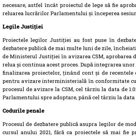
necesare, astfel încât proiectul de lege să fie apro
reluarea lucrărilor Parlamentului și începerea sesiu
Legile Justiției
Proiectele legilor Justiției au fost puse în dezba
dezbatere publică de mai multe luni de zile, încheia
de Ministerul Justiției în avizarea CSM, aprobarea d
relua și continua acest proces. După integrarea unor 
finalizarea proiectelor, ținând cont și de recentele 
pentru avizare interministerială în conformitate cu le
procesul de avizare la CSM, cel târziu la data de 1.
Parlamentului spre adoptare, până cel târziu la data 
Codurile penale
Procesul de dezbatere publică asupra legilor de mod
cursul anului 2021, fără ca proiectele să mai fie 