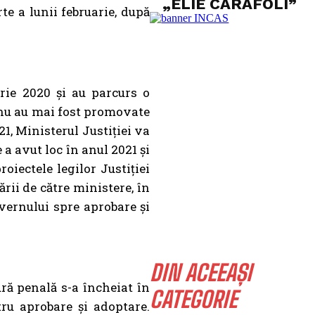
„ELIE CARAFOLI”
te a lunii februarie, după
brie 2020 și au parcurs o
i nu au mai fost promovate
1, Ministerul Justiției va
 a avut loc în anul 2021 și
oiectele legilor Justiției
ării de către ministere, în
uvernului spre aprobare și
DIN ACEEAȘI
ră penală s-a încheiat în
CATEGORIE
tru aprobare și adoptare.