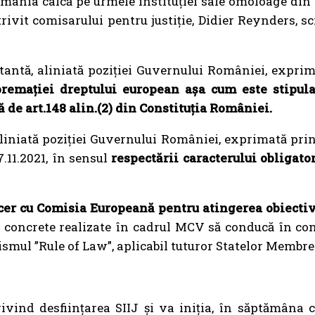
omânia calcă pe urmele instituției sale omoloage din
trivit comisarului pentru justiție, Didier Reynders, 
nstantă, aliniată poziției Guvernului României, expri
premației dreptului european așa cum este stipula
 de art.148 alin.(2) din Constituția României.
 aliniată poziției Guvernului României, exprimată pri
11.2021, în sensul
respectării caracterului obligator
ncer cu Comisia Europeană pentru atingerea obiect
 concrete realizate în cadrul MCV să conducă în con
mul ”Rule of Law”, aplicabil tuturor Statelor Membre
privind desființarea SIIJ și va iniția, în săptămâna 