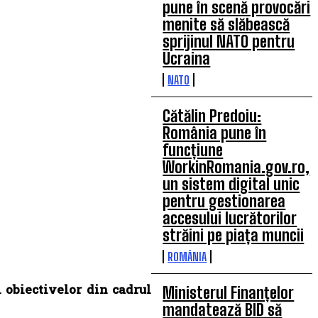
pune în scenă provocări
menite să slăbească
sprijinul NATO pentru
Ucraina
NATO
Cătălin Predoiu:
România pune în
funcțiune
WorkinRomania.gov.ro,
un sistem digital unic
pentru gestionarea
accesului lucrătorilor
străini pe piața muncii
ROMÂNIA
i obiectivelor din cadrul
Ministerul Finanțelor
mandatează BID să