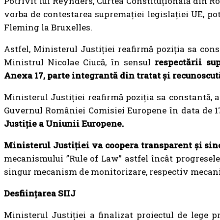
Potrivit lui Reynders, Curtea Constituțională din R
vorba de contestarea supremației legislației UE, po
Fleming la Bruxelles.
Astfel, Ministerul Justiției reafirmă poziția sa co
Ministrul Nicolae Ciucă, în sensul
respectării su
Anexa 17, parte integrantă din tratat și recunoscută
Ministerul Justiției reafirmă poziția sa constantă,
Guvernul României Comisiei Europene în data de 17.
Justiție a Uniunii Europene.
Ministerul Justiției va coopera transparent și si
mecanismului ”Rule of Law” astfel încât progresele
singur mecanism de monitorizare, respectiv mecanis
Desființarea SIIJ
Ministerul Justiției a finalizat proiectul de lege 