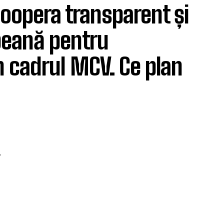
coopera transparent și
peană pentru
n cadrul MCV. Ce plan
.