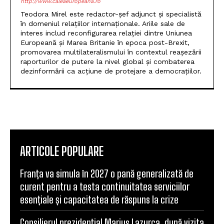
http://www.caleaeuropeana.ro
Teodora Mirel este redactor-șef adjunct și specialistă
în domeniul relațiilor internaționale. Ariile sale de
interes includ reconfigurarea relației dintre Uniunea
Europeană și Marea Britanie în epoca post-Brexit,
promovarea multilateralismului în contextul reașezării
raporturilor de putere la nivel global și combaterea
dezinformării ca acțiune de protejare a democrațiilor.
ARTICOLE POPULARE
Franța va simula în 2027 o pană generalizată de
curent pentru a testa continuitatea serviciilor
esențiale și capacitatea de răspuns la crize
Consilierul prezidențial Marius Lazurca, după vizita