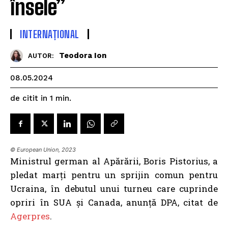
însele”
INTERNAȚIONAL
Teodora Ion
AUTOR:
08.05.2024
de citit in
1
min.
© European Union, 2023
Ministrul german al Apărării, Boris Pistorius, a
pledat marți pentru un sprijin comun pentru
Ucraina, în debutul unui turneu care cuprinde
opriri în SUA și Canada, anunță DPA, citat de
Agerpres
.