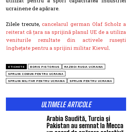
utilizat pentru a spori capacitatea industriei
ucrainene de apărare
.
Zilele trecute,
cancelarul german Olaf Scholz a
reiterat că țara sa sprijină planul UE de a utiliza
veniturile rezultate din activele rusești
înghețate pentru a sprijini militar Kievul
.
ETICHETE
BORIS PISTORIUS
RAZBOI RUSIA UCRAINA
SPRIJIN COMUN PENTRU UCRAINA
SPRIJIN MILITAR PENTRU UCRAINA
SPRIJIN PENTRU UCRAINA
ULTIMELE ARTICOLE
Arabia Saudită, Turcia și
Pakistan au semnat la Mecca