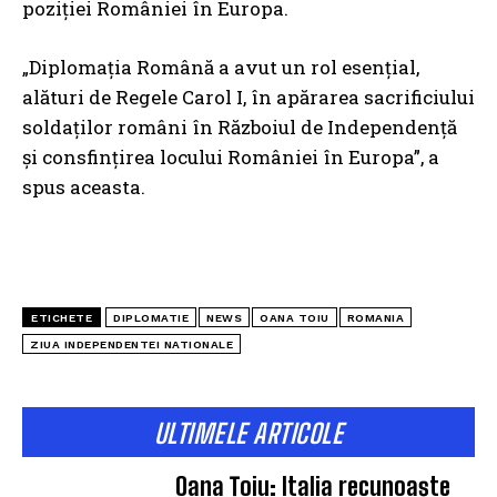
poziției României în Europa.
„Diplomația Română a avut un rol esențial,
alături de Regele Carol I, în apărarea sacrificiului
soldaților români în Războiul de Independență
și consfințirea locului României în Europa”, a
spus aceasta.
ETICHETE
DIPLOMATIE
NEWS
OANA TOIU
ROMANIA
ZIUA INDEPENDENTEI NATIONALE
ULTIMELE ARTICOLE
Oana Țoiu: Italia recunoaște