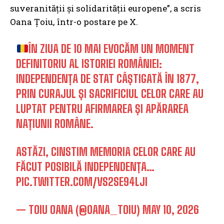
suveranității și solidarității europene”, a scris
Oana Țoiu, într-o postare pe X.
ÎN ZIUA DE 10 MAI EVOCĂM UN MOMENT
DEFINITORIU AL ISTORIEI ROMÂNIEI:
INDEPENDENȚA DE STAT CÂȘTIGATĂ ÎN 1877,
PRIN CURAJUL ȘI SACRIFICIUL CELOR CARE AU
LUPTAT PENTRU AFIRMAREA ȘI APĂRAREA
NAȚIUNII ROMÂNE.
ASTĂZI, CINSTIM MEMORIA CELOR CARE AU
FĂCUT POSIBILĂ INDEPENDENȚA…
PIC.TWITTER.COM/VS2SE94LJI
— TOIU OANA (@OANA_TOIU)
MAY 10, 2026