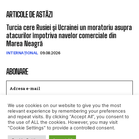
ARTICOLE DE ASTĂZI
Turcia cere Rusiei și Ucrainei un moratoriu asupra
atacurilor împotriva navelor comerciale din
Marea Neagră
INTERNAȚIONAL
09.08.2026
ABONARE
We use cookies on our website to give you the most
TRIMITE
relevant experience by remembering your preferences
and repeat visits. By clicking “Accept All”, you consent to
Am citit si accept
Politica de confidentialitate
.
the use of ALL the cookies. However, you may visit
"Cookie Settings" to provide a controlled consent.