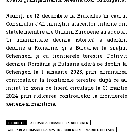
Reuniți pe 12 decembrie la Bruxelles în cadrul
Consiliului JAI,
miniștrii afacerilor interne din
statele membre ale Uniunii Europene au adoptat
în unanimitate decizia istorică a aderării
depline a României și a Bulgariei la spațiul
Schengen, și cu frontierele terestre
. Potrivit
deciziei, România și Bulgaria aderă pe deplin la
Schengen la 1 ianuarie 2025, prin eliminarea
controalelor la frontierele terestre, după ce au
intrat în zona de liberă circulație la 31 martie
2024 prin ridicarea controalelor la frontierele
aeriene și maritime.
ETICHETE
ADERAREA ROMANIEI LA SCHENGEN
ADERAREA ROMANIEI LA SPATIUL SCHENGEN
MARCEL CIOLACU