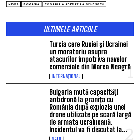
NEWS
ROMANIA
ROMANIA A ADERAT LA SCHENGEN
ULTIMELE ARTICOLE
Turcia cere Rusiei și Ucrainei
un moratoriu asupra
atacurilor împotriva navelor
comerciale din Marea Neagră
INTERNAȚIONAL
Bulgaria mută capacități
antidronă la granița cu
România după explozia unei
drone utilizate pe scară largă
de armata ucraineană.
Incidentul va fi discutat la...
NATO