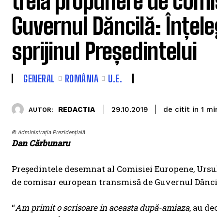
treia propunere de comi
Guvernul Dăncilă: Înțel
sprijinul Președintelui
GENERAL
ROMÂNIA
U.E.
de citit in
REDACTIA
1
min
29.10.2019
AUTOR:
© Administrația Prezidențială
Dan Cărbunaru
Președintele desemnat al Comisiei Europene, Ursul
de comisar european transmisă de Guvernul Dănci
“
Am primit o scrisoare in aceasta după-amiaza
, au de