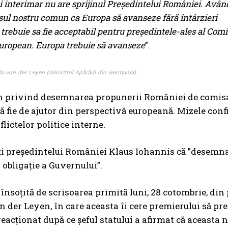
interimar nu are sprijinul Președintelui României. Avân
esul nostru comun ca Europa să avanseze fără întârzieri
 trebuie sa fie acceptabil pentru președintele-ales al Comi
european. Europa trebuie să avanseze
”.
la von der Leyen (ministrul Apărării din Germania)
ern privind desemnarea propunerii României de comis
ă fie de ajutor din perspectivă europeană. Mizele conf
ictelor politice interne.
ți președintelui României Klaus Iohannis că ”desemn
obligație a Guvernului”.
însoțită de scrisoarea primită luni, 28 cotombrie, din
n der Leyen, în care aceasta îi cere premierului să pr
eacționat după ce șeful statului a afirmat că aceasta n