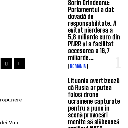
Sorin Grindeanu:
Parlamentul a dat
dovadă de
responsabilitate. A
evitat pierderea a
5,8 miliarde euro din
PNRR și a facilitat
accesarea a 16,7
miliarde...
ROMÂNIA
Lituania avertizează
că Rusia ar putea
folosi drone
propunere
ucrainene capturate
pentru a pune în
scenă provocări
menite să slăbească
ulei Von