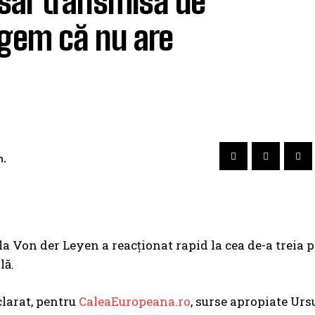
sar transmisă de
egem că nu are
.
a Von der Leyen a reacționat rapid la cea de-a treia 
lă.
clarat, pentru
CaleaEuropeana.ro
, surse apropiate Urs