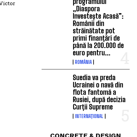
programului
 Victor
„Diaspora
Investește Acasă”:
Românii din
străinătate pot
primi finanțări de
până la 200.000 de
euro pentru...
ROMÂNIA
Suedia va preda
Ucrainei o navă din
flota fantomă a
Rusiei, după decizia
Curții Supreme
INTERNAȚIONAL
CONCRETE & DESIGN