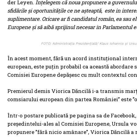
der Leyen.
Înțelegem că noua propunere a guvernului 
sfidările și oportunitățile ce ne așteaptă,
este in inter
suplimentare. Oricare ar fi candidatul român, ea sau el
Europene și să aibă sprijinul necesar in Parlamentul 
FOTO: Administrația Prezidențială/ Klaus Iohannis și Ursu
În acest moment, fără un acord instituțional int
european, este puțin probabil ca această abordare s
Comisiei Europene depășesc cu mult contextul confl
Premierul demis Viorica Dăncilă i-a transmis mar
comsiarului european din partea României” este ”o 
Într-o postare publicată pe pagina sa de Facebook, 
președintelui-ales al Comisiei Europene, Ursula vo
propunere ”fără nicio amânare”, Viorica Dăncilă a r