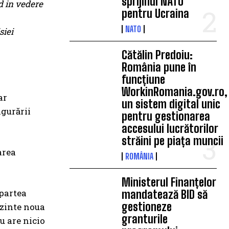
sprijinul NATO
d in vedere
pentru Ucraina
NATO
siei
Cătălin Predoiu:
România pune în
funcțiune
WorkinRomania.gov.ro,
ar
un sistem digital unic
igurării
pentru gestionarea
accesului lucrătorilor
străini pe piața muncii
area
ROMÂNIA
Ministerul Finanțelor
 partea
mandatează BID să
gestioneze
ezinte noua
granturile
u are nicio