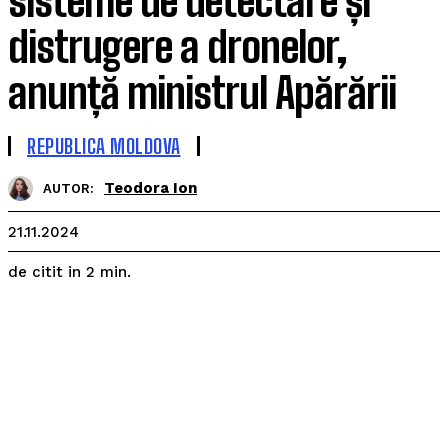
sisteme de detectare și
distrugere a dronelor,
anunță ministrul Apărării
REPUBLICA MOLDOVA
Teodora Ion
AUTOR:
21.11.2024
de citit in
2
min.