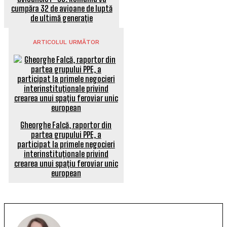
cumpăra 32 de avioane de luptă
de ultimă generație
ARTICOLUL URMĂTOR
Gheorghe Falcă, raportor din
partea grupului PPE, a
participat la primele negocieri
interinstituționale privind
crearea unui spațiu feroviar unic
european