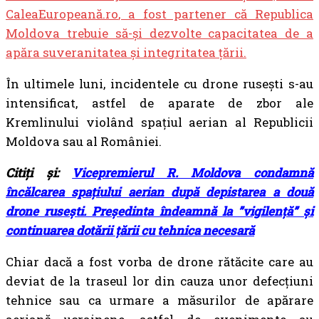
CaleaEuropeană.ro
, a fost partener că Republica
Moldova trebuie să-și dezvolte capacitatea de a
apăra suveranitatea și integritatea țării.
În ultimele luni, incidentele cu drone rusești s-au
intensificat, astfel de aparate de zbor ale
Kremlinului violând spațiul aerian al Republicii
Moldova sau al României.
Citiți și:
Vicepremierul R. Moldova condamnă
încălcarea spațiului aerian după depistarea a două
drone rusești. Președinta îndeamnă la ”vigilență” și
continuarea dotării țării cu tehnica necesară
Chiar dacă a fost vorba de drone rătăcite care au
deviat de la traseul lor din cauza unor defecțiuni
tehnice sau ca urmare a măsurilor de apărare