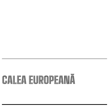
trebuie să devină mai competitivă pentru a valorifica
oportunitățile europene și naționale
Ungaria oprește pentru prima dată în 44 de ani
singura sa centrală nucleară, din cauza nivelului
scăzut al Dunării, anunță Peter Magyar
CALEA EUROPEANĂ