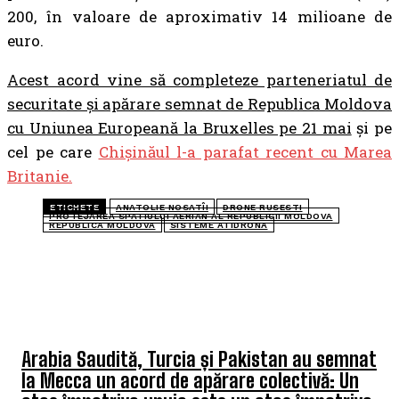
200, în valoare de aproximativ 14 milioane de
euro.
Acest acord vine să completeze parteneriatul de
securitate și apărare semnat de Republica Moldova
cu Uniunea Europeană la Bruxelles pe 21 mai
și pe
cel pe care
Chișinăul l-a parafat recent cu Marea
Britanie.
ETICHETE
ANATOLIE NOSATÎI
DRONE RUSESTI
PROTEJAREA SPATIULUI AERIAN AL REPUBLICII MOLDOVA
REPUBLICA MOLDOVA
SISTEME ATIDRONA
ULTIMELE ARTICOLE
Arabia Saudită, Turcia și Pakistan au semnat
la Mecca un acord de apărare colectivă: Un