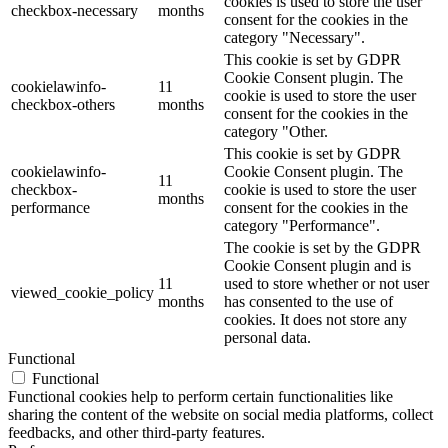
cookies is used to store the user
checkbox-necessary
months
consent for the cookies in the
category "Necessary".
This cookie is set by GDPR
Cookie Consent plugin. The
cookielawinfo-
11
cookie is used to store the user
checkbox-others
months
consent for the cookies in the
category "Other.
This cookie is set by GDPR
cookielawinfo-
Cookie Consent plugin. The
11
checkbox-
cookie is used to store the user
months
performance
consent for the cookies in the
category "Performance".
The cookie is set by the GDPR
Cookie Consent plugin and is
11
used to store whether or not user
viewed_cookie_policy
months
has consented to the use of
cookies. It does not store any
personal data.
Functional
Functional
Functional cookies help to perform certain functionalities like
sharing the content of the website on social media platforms, collect
feedbacks, and other third-party features.