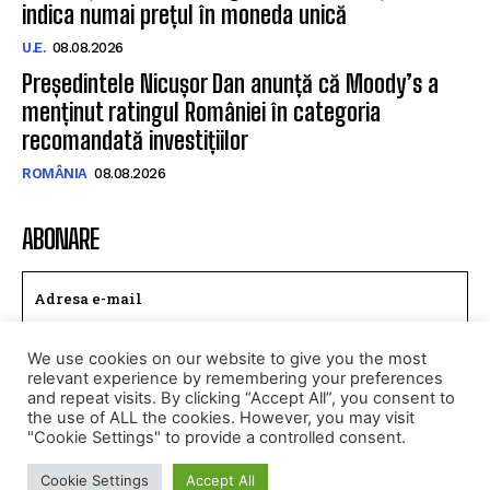
indica numai prețul în moneda unică
U.E.
08.08.2026
Președintele Nicușor Dan anunță că Moody’s a
menținut ratingul României în categoria
recomandată investițiilor
ROMÂNIA
08.08.2026
ABONARE
We use cookies on our website to give you the most
TRIMITE
relevant experience by remembering your preferences
and repeat visits. By clicking “Accept All”, you consent to
Am citit si accept
Politica de confidentialitate
.
the use of ALL the cookies. However, you may visit
"Cookie Settings" to provide a controlled consent.
Cookie Settings
Accept All