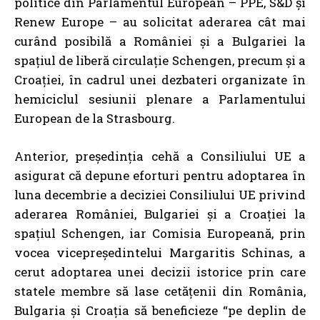
politice din Parlamentul European – PPE, S&D și
Renew Europe –
au solicitat aderarea
cât mai
curând posibilă a României și a Bulgariei la
spațiul de liberă circulație Schengen, precum și a
Croației, în cadrul unei dezbateri organizate în
hemiciclul sesiunii plenare a Parlamentului
European de la Strasbourg.
Anterior,
președinția cehă a Consiliului UE a
asigurat că depune eforturi pentru adoptarea în
luna decembrie a deciziei Consiliului UE privind
aderarea României, Bulgariei și a Croației la
spațiul Schengen
, iar
Comisia Europeană
, prin
vocea vicepreședintelui Margaritis Schinas, a
cerut adoptarea unei decizii istorice prin care
statele membre să lase cetățenii din România,
Bulgaria și Croația să beneficieze “pe deplin de