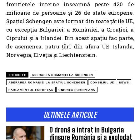
frontierele interne înseamnă peste 420 de
milioane de persoane și 26 de state europene.
Spațiul Schengen este format din toate țările UE,
cu excepția Bulgariei, a României, a Croației, a
Ciprului și a Irlandei. Din acest spațiu fac parte,
de asemenea, patru țări din afara UE: Islanda,
Norvegia, Elveția și Liechtenstein.
ETICHETE
ADERAREA ROMANIEI LA SCHENGEN
ADERAREA ROMANIEI LA SPATIUL SCHENGEN
CONSILIUL UE
NEWS
PARLAMENTUL EUROPEAN
UNIUNEA EUROPEANA
ULTIMELE ARTICOLE
O dronă a intrat în Bulgaria
dinspre România și a explodat