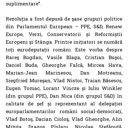
suplimentare”.
Rezoluția a fost depusă de şase grupuri politice
din Parlamentul European – PPE, S&D, Renew
Europe, Verzi, Conservatorii și Reformiștii
Europeni şi Stânga. Printre inițiatori se numără
toți eurodeputații români. Este vorba despre
Rareş Bogdan, Vasile Blaga, Cristian Buşoi,
Daniel Buda, Gheorghe Falcă, Mircea Hava,
Marian-Jean Marinescu, Dan Motreanu,
Siegfried Mureşan, Vlad Nistor, Traian Băsescu,
Eugen Tomac, Lorant Vincze și Iuliu Winkler
(din grupul PPE), Dan Nica (din grupul S&D) în
calitate de șef și reprezentant al delegației
europarlamentarilor români social-democrați,
Vlad Botoș, Dacian Cioloş, Vlad Gheorghe, Alin
Mituţa, Dragoş Pîslaru, Nicolae Ştefănuţă,