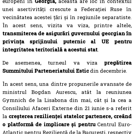
europeni în
Georgia,
aceasta are loc în contextul
unei asertivități crescute a Federației Ruse în
vecinătatea acestei țări și în regiunile separatiste.
În acest sens, vizita va viza, printre altele,
transmiterea de asigurări guvernului georgian în
privința sprijinului puternic al UE pentru
integritatea teritorială a acestui stat
.
De asemenea, turneul va viza
pregătirea
Summitului Parteneriatului Estic
din decembrie.
În acest sens, una dintre propunerile avansate de
ministrul Bogdan Aurescu, atât la reuniunea
Gymnich de la Lisabona din mai, cât și la cea a
Consiliului Afaceri Externe din 21 iunie s-a referit
la
creșterea rezilienței statelor partenere, creând
o platformă de implicare și pentru
Centrul Euro-
Atlantic pentru Reziliență de la București, respectiv