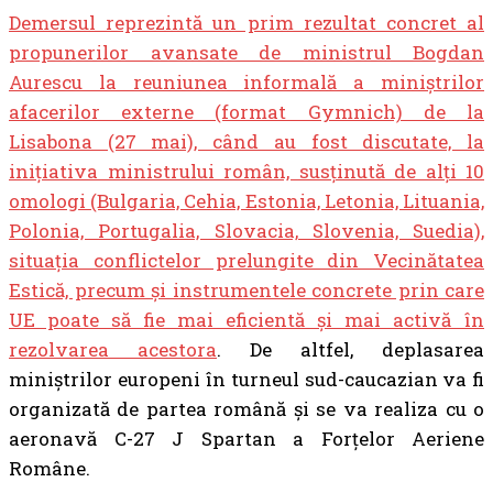
Demersul reprezintă un prim rezultat concret al
propunerilor avansate de ministrul Bogdan
Aurescu la reuniunea informală a miniștrilor
afacerilor externe (format Gymnich) de la
Lisabona (27 mai), când au fost discutate, la
inițiativa ministrului român, susținută de alți 10
omologi (Bulgaria, Cehia, Estonia, Letonia, Lituania,
Polonia, Portugalia, Slovacia, Slovenia, Suedia),
situația conflictelor prelungite din Vecinătatea
Estică, precum și instrumentele concrete prin care
UE poate să fie mai eficientă și mai activă în
rezolvarea acestora
. De altfel, deplasarea
miniștrilor europeni în turneul sud-caucazian va fi
organizată de partea română și se va realiza cu o
aeronavă C-27 J Spartan a Forțelor Aeriene
Române.