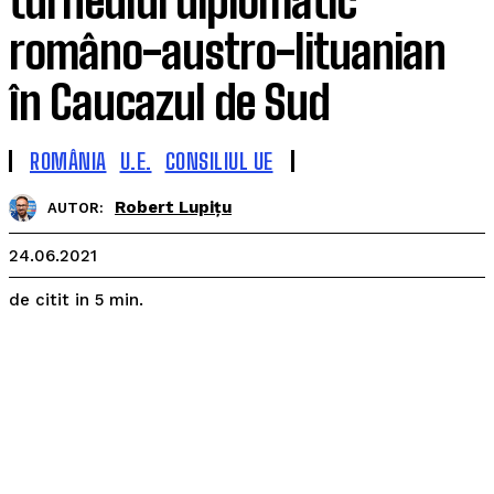
turneului diplomatic
româno-austro-lituanian
în Caucazul de Sud
ROMÂNIA
U.E.
CONSILIUL UE
Robert Lupițu
AUTOR:
24.06.2021
de citit in
5
min.