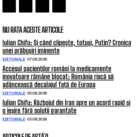
NU RATA ACESTE ARTICOLE
Iulian Chifu: Și când clipește, totuși, Putin? Cronica
unei prăbușiri iminente
EDITORIALE
07.08.2026
Accesul pacienților români la medicamente
inovatoare rămâne blocat: România riscă să
adâncească decalajul față de Europa
EDITORIALE
05.08.2026
Iulian Chifu: Războiul din Iran spre un acord rapid și
o ieșire fără soluții garantate
EDITORIALE
03.08.2026
ARTICOLE DE ASTĂZI