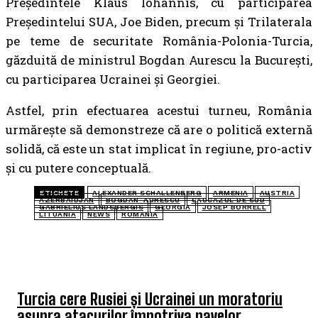
Președintele Klaus Iohannis, cu participarea
Președintelui SUA, Joe Biden, precum și Trilaterala
pe teme de securitate România-Polonia-Turcia,
găzduită de ministrul Bogdan Aurescu la București,
cu participarea Ucrainei și Georgiei.
Astfel, prin efectuarea acestui turneu, România
urmărește să demonstreze că are o politică externă
solidă, că este un stat implicat în regiune, pro-activ
și cu putere conceptuală.
ETICHETE
ALEXANDER SCHALLENBERG
ARMENIA
AUSTRIA
AZERBAIDJAN
BOGDAN-AURESCU
CAUCAZUL DE SUD
GABRIELIUS LANDSBERGIS
GEORGIA
JOSEP BORRELL
LITUANIA
NEWS
ROMANIA
ULTIMELE ARTICOLE
Turcia cere Rusiei și Ucrainei un moratoriu
asupra atacurilor împotriva navelor