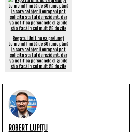
Regatul Unit nu va prelungi
termenul limită de 30 iunie până
la care cetățenii europeni pot
solicita statul de rezident, dar
va notifica persoanele eligibile
să o facă în cel mult 28 de zile
ROBERT LUPIȚU