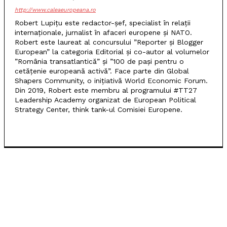
http://www.caleaeuropeana.ro
Robert Lupițu este redactor-șef, specialist în relații
internaționale, jurnalist în afaceri europene și NATO.
Robert este laureat al concursului ”Reporter și Blogger
European” la categoria Editorial și co-autor al volumelor
”România transatlantică” și ”100 de pași pentru o
cetățenie europeană activă”. Face parte din Global
Shapers Community, o inițiativă World Economic Forum.
Din 2019, Robert este membru al programului #TT27
Leadership Academy organizat de European Political
Strategy Center, think tank-ul Comisiei Europene.
ARTICOLE POPULARE