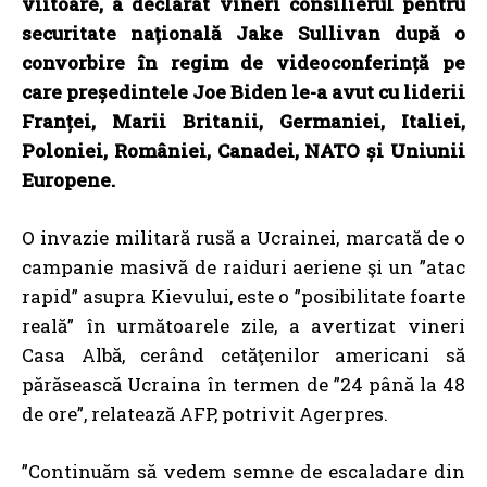
viitoare, a declarat vineri consilierul pentru
securitate naţională Jake Sullivan după o
convorbire în regim de videoconferință pe
care președintele Joe Biden le-a avut cu liderii
Franței, Marii Britanii, Germaniei, Italiei,
Poloniei, României, Canadei, NATO și Uniunii
Europene.
O invazie militară rusă a Ucrainei, marcată de o
campanie masivă de raiduri aeriene şi un ”atac
rapid” asupra Kievului, este o ”posibilitate foarte
reală” în următoarele zile, a avertizat vineri
Casa Albă, cerând cetăţenilor americani să
părăsească Ucraina în termen de ”24 până la 48
de ore”, relatează AFP, potrivit
Agerpres
.
”Continuăm să vedem semne de escaladare din