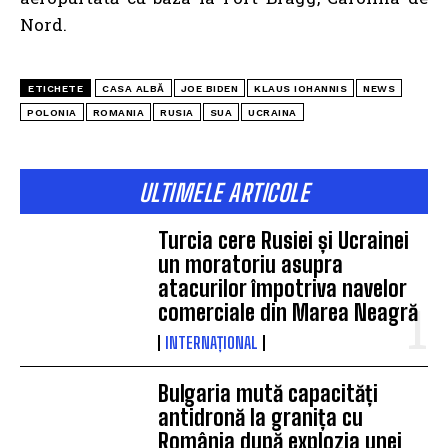
Nord.
ETICHETE
CASA ALBĂ
JOE BIDEN
KLAUS IOHANNIS
NEWS
POLONIA
ROMANIA
RUSIA
SUA
UCRAINA
ULTIMELE ARTICOLE
Turcia cere Rusiei și Ucrainei
un moratoriu asupra
atacurilor împotriva navelor
comerciale din Marea Neagră
INTERNAȚIONAL
Bulgaria mută capacități
antidronă la granița cu
România după explozia unei