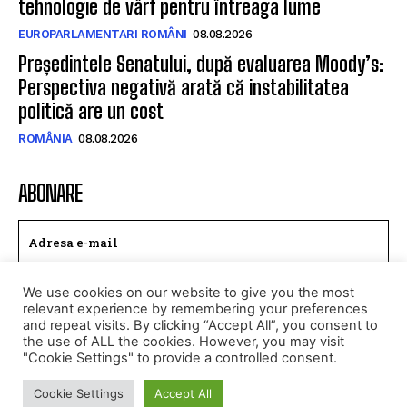
tehnologie de vârf pentru întreaga lume
EUROPARLAMENTARI ROMÂNI
08.08.2026
Președintele Senatului, după evaluarea Moody’s:
Perspectiva negativă arată că instabilitatea
politică are un cost
ROMÂNIA
08.08.2026
ABONARE
We use cookies on our website to give you the most
TRIMITE
relevant experience by remembering your preferences
and repeat visits. By clicking “Accept All”, you consent to
Am citit si accept
Politica de confidentialitate
.
the use of ALL the cookies. However, you may visit
"Cookie Settings" to provide a controlled consent.
Cookie Settings
Accept All