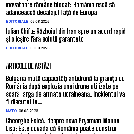
Neagră; Ankara mizează pe...
Neagră; Ankara mizează pe...
inovatoare rămâne blocat: România riscă să
adâncească decalajul față de Europa
EDITORIALE
05.08.2026
Calea Europeană
Calea Europeană
Iulian Chifu: Războiul din Iran spre un acord rapid
și o ieșire fără soluții garantate
EDITORIALE
03.08.2026
ARTICOLE DE ASTĂZI
Bulgaria mută capacități antidronă la granița cu
România după explozia unei drone utilizate pe
scară largă de armata ucraineană. Incidentul va
fi discutat la...
NATO
08.08.2026
Gheorghe Falcă, despre nava Prysmian Monna
Lisa: Este dovada că România poate construi