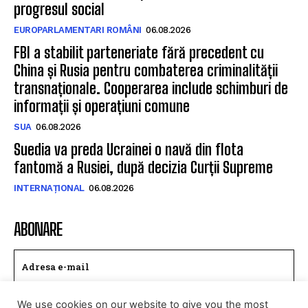
progresul social
EUROPARLAMENTARI ROMÂNI
06.08.2026
FBI a stabilit parteneriate fără precedent cu
China și Rusia pentru combaterea criminalității
transnaționale. Cooperarea include schimburi de
informații și operațiuni comune
SUA
06.08.2026
Suedia va preda Ucrainei o navă din flota
fantomă a Rusiei, după decizia Curții Supreme
INTERNAȚIONAL
06.08.2026
ABONARE
We use cookies on our website to give you the most
TRIMITE