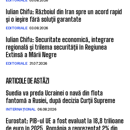
EDITORIALE
05.08.2026
Iulian Chifu: Războiul din Iran spre un acord rapid
și o ieșire fără soluții garantate
EDITORIALE
03.08.2026
Iulian Chifu: Securitate economică, integrare
regională și trilema securității în Regiunea
Extinsă a Mării Negre
EDITORIALE
31.07.2026
ARTICOLE DE ASTĂZI
Suedia va preda Ucrainei o navă din flota
fantomă a Rusiei, după decizia Curții Supreme
INTERNAȚIONAL
06.08.2026
Eurostat: PIB-ul UE a fost evaluat la 18,8 trilioane
de euro în 2025. România a reprezentat 2% din