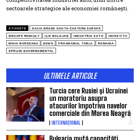
sectoarele strategice ale economiei românești.
ETICHETE
DACIA BRAND SOUTH EASTERN EUROPE
GROUPE RENAULT
ILIE BOLOJAN
INDUSTRIA AUTO
INVESTITII
MIHAI BORDEANU
NEWS
PROGRAMUL TABLA
ROMANIA
SPRIJIN GUVERNAMENTAL
ULTIMELE ARTICOLE
Turcia cere Rusiei și Ucrainei
un moratoriu asupra
atacurilor împotriva navelor
comerciale din Marea Neagră
INTERNAȚIONAL
Bulgaria mută capacități