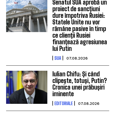
Senatul SUA aprobă un
proiect de sancțiuni
dure împotriva Rusiei:
Statele Unite nu vor
rămâne pasive în timp
ce clienții Rusiei
finanțează agresiunea
lui Putin
SUA
07.08.2026
Iulian Chifu: Și când
clipește, totuși, Putin?
Cronica unei prăbușiri
iminente
EDITORIALE
07.08.2026