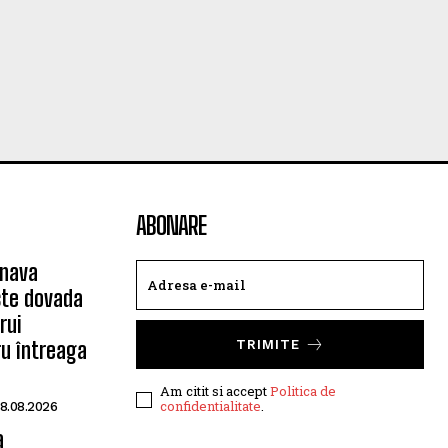
ABONARE
 nava
ste dovada
rui
ru întreaga
TRIMITE
Am citit si accept
Politica de
confidentialitate
.
8.08.2026
a