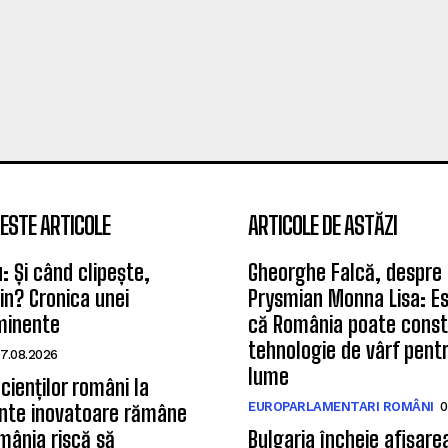
ESTE ARTICOLE
ARTICOLE DE ASTĂZI
u: Și când clipește,
Gheorghe Falcă, despre
tin? Cronica unei
Prysmian Monna Lisa: E
iminente
că România poate const
tehnologie de vârf pent
7.08.2026
lume
cienților români la
EUROPARLAMENTARI ROMÂNI
0
te inovatoare rămâne
mânia riscă să
Bulgaria încheie afișare