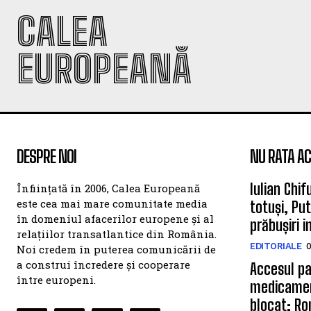
CALEA
EUROPEANĂ
DESPRE NOI
NU RATA AC
Iulian Chif
Înființată în 2006, Calea Europeană
este cea mai mare comunitate media
totuși, Pu
în domeniul afacerilor europene și al
prăbușiri 
relațiilor transatlantice din România.
EDITORIALE
0
Noi credem în puterea comunicării de
a construi încredere și cooperare
Accesul pa
între europeni.
medicamen
blocat: Ro