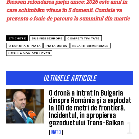
Biessen refondarea pieței unice: 2026 este anul în
care schimbăm viteza în 5 domenii. Comisia va
prezenta o foaie de parcurs la summitul din martie
ETICHETE
BUSINESSEUROPE
COMPETITIVITATE
O EUROPA O PIATA
PIATA UNICA
RELATII COMERCIALE
URSULA VON DER LEYEN
ULTIMELE ARTICOLE
O dronă a intrat în Bulgaria
dinspre România și a explodat
la 100 de metri de frontieră.
Incidentul, în apropierea
gazoductului Trans-Balkan
NATO