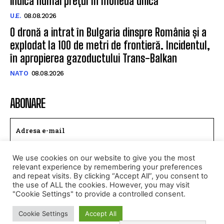
indica numai prețul în moneda unică
U.E.
08.08.2026
O dronă a intrat în Bulgaria dinspre România și a
explodat la 100 de metri de frontieră. Incidentul,
în apropierea gazoductului Trans-Balkan
NATO
08.08.2026
ABONARE
We use cookies on our website to give you the most
TRIMITE
relevant experience by remembering your preferences
and repeat visits. By clicking “Accept All”, you consent to
Am citit si accept
Politica de confidentialitate
.
the use of ALL the cookies. However, you may visit
"Cookie Settings" to provide a controlled consent.
Cookie Settings
Accept All
© Toate drepturile rezervate CALEAEUROPEANA.RO