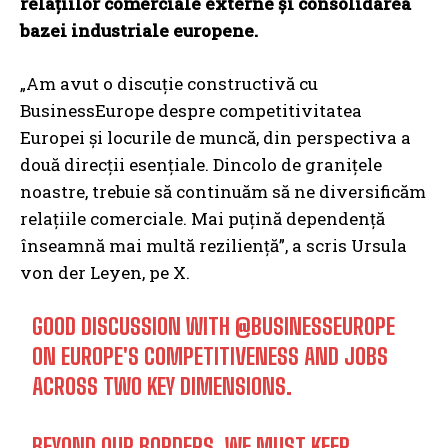
relațiilor comerciale externe și consolidarea
bazei industriale europene.
„Am avut o discuție constructivă cu
BusinessEurope despre competitivitatea
Europei și locurile de muncă, din perspectiva a
două direcții esențiale. Dincolo de granițele
noastre, trebuie să continuăm să ne diversificăm
relațiile comerciale. Mai puțină dependență
înseamnă mai multă reziliență”, a scris Ursula
von der Leyen, pe X.
GOOD DISCUSSION WITH
@BUSINESSEUROPE
ON EUROPE'S COMPETITIVENESS AND JOBS
ACROSS TWO KEY DIMENSIONS.
BEYOND OUR BORDERS, WE MUST KEEP