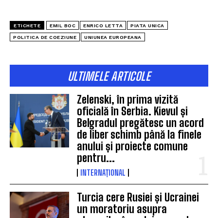
ETICHETE
EMIL BOC
ENRICO LETTA
PIATA UNICA
POLITICA DE COEZIUNE
UNIUNEA EUROPEANA
ULTIMELE ARTICOLE
Zelenski, în prima vizită
oficială în Serbia. Kievul și
Belgradul pregătesc un acord
de liber schimb până la finele
anului și proiecte comune
pentru...
INTERNAȚIONAL
Turcia cere Rusiei și Ucrainei
un moratoriu asupra