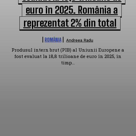
euro în 2025. România a
reprezentat 2% din total
ROMÂNIA
Andreea Radu
Produsul intern brut (PIB) al Uniunii Europene a
fost evaluat la 18,8 trilioane de euro în 2025, în
timp...