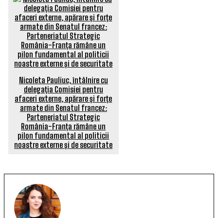
Nicoleta Pauliuc, întâlnire cu
delegația Comisiei pentru
afaceri externe, apărare și forțe
armate din Senatul francez:
Parteneriatul Strategic
România-Franța rămâne un
pilon fundamental al politicii
noastre externe și de securitate