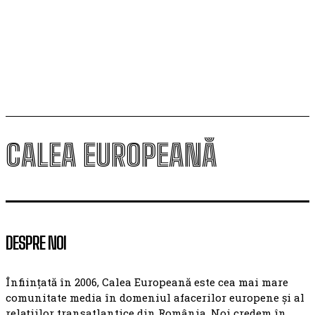
iresponsabile” ale Rusiei, după încălcarea spațiului
aerian al Poloniei și avarierea Ambasadei Lituaniei la
Kiev
CALEA EUROPEANĂ
DESPRE NOI
Înființată în 2006, Calea Europeană este cea mai mare
comunitate media în domeniul afacerilor europene și al
relațiilor transatlantice din România. Noi credem în