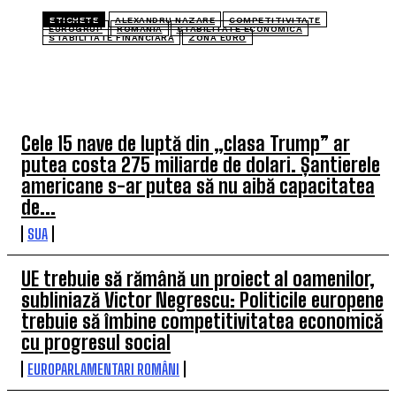
ETICHETE
ALEXANDRU NAZARE
COMPETITIVITATE
EUROGRUP
ROMANIA
STABILITATE ECONOMICA
STABILITATE FINANCIARA
ZONA EURO
ULTIMELE ARTICOLE
Cele 15 nave de luptă din „clasa Trump” ar
putea costa 275 miliarde de dolari. Șantierele
americane s-ar putea să nu aibă capacitatea
de...
SUA
UE trebuie să rămână un proiect al oamenilor,
subliniază Victor Negrescu: Politicile europene
trebuie să îmbine competitivitatea economică
cu progresul social
EUROPARLAMENTARI ROMÂNI