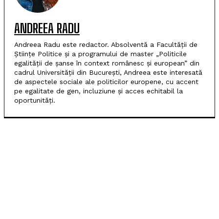
ANDREEA RADU
Andreea Radu este redactor. Absolventă a Facultății de
Științe Politice și a programului de master „Politicile
egalității de șanse în context românesc și european” din
cadrul Universității din București, Andreea este interesată
de aspectele sociale ale politicilor europene, cu accent
pe egalitate de gen, incluziune și acces echitabil la
oportunități.
ARTICOLE POPULARE
UE pune la dispoziția Ucrainei încă 1,4 miliarde de euro
din profiturile generate de activele rusești