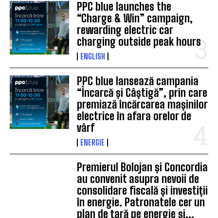
PPC blue launches the
“Charge & Win” campaign,
rewarding electric car
charging outside peak hours
ENGLISH
PPC blue lansează campania
“Încarcă și Câștigă”, prin care
premiază încărcarea mașinilor
electrice în afara orelor de
vârf
ENERGIE
Premierul Bolojan și Concordia
au convenit asupra nevoii de
consolidare fiscală și investiții
în energie. Patronatele cer un
plan de țară pe energie și...