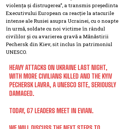
violența și distrugerea”, a transmis președinta
Executivului European ca reacție la atacurile
intense ale Rusiei asupra Ucrainei, cu o noapte
în urmă, soldate cu noi victime în rândul
civililor și cu avarierea gravă a Mănăstirii
Pechersk din Kiev, sit inclus în patrimoniul
UNESCO.
HEAVY ATTACKS ON UKRAINE LAST NIGHT,
WITH MORE CIVILIANS KILLED AND THE KYIV
PECHERSK LAVRA, A UNESCO SITE, SERIOUSLY
DAMAGED.
TODAY, G7 LEADERS MEET IN EVIAN.
WE WILL DISCUSS THE NEXT STEPS TO