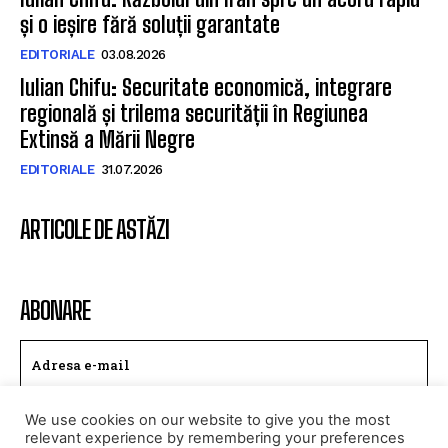
și o ieșire fără soluții garantate
EDITORIALE
03.08.2026
Iulian Chifu: Securitate economică, integrare
regională și trilema securității în Regiunea
Extinsă a Mării Negre
EDITORIALE
31.07.2026
ARTICOLE DE ASTĂZI
ABONARE
We use cookies on our website to give you the most
TRIMITE
relevant experience by remembering your preferences