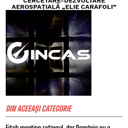
CERCETARE-DEZVOLTARE
AEROSPAȚIALĂ „ELIE CARAFOLI”
DIN ACEEAȘI CATEGORIE
Fitch menține ratingul, dar România nu a