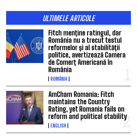
ULTIMELE ARTICOLE
Fitch menține ratingul, dar
România nu a trecut testul
reformelor și al stabilității
politice, avertizează Camera
de Comerț Americană în
România
ROMÂNIA
AmCham Romania: Fitch
maintains the Country
Rating, yet Romania fails on
reform and political stability
ENGLISH