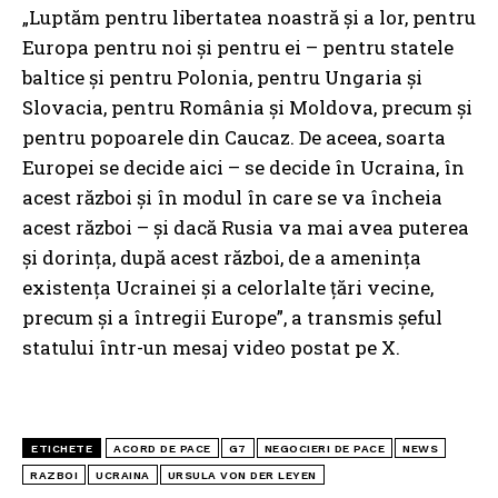
„Luptăm pentru libertatea noastră și a lor, pentru
Europa pentru noi și pentru ei – pentru statele
baltice și pentru Polonia, pentru Ungaria și
Slovacia, pentru România și Moldova, precum și
pentru popoarele din Caucaz. De aceea, soarta
Europei se decide aici – se decide în Ucraina, în
acest război și în modul în care se va încheia
acest război – și dacă Rusia va mai avea puterea
și dorința, după acest război, de a amenința
existența Ucrainei și a celorlalte țări vecine,
precum și a întregii Europe”, a transmis șeful
statului într-un mesaj video postat pe X.
ETICHETE
ACORD DE PACE
G7
NEGOCIERI DE PACE
NEWS
RAZBOI
UCRAINA
URSULA VON DER LEYEN