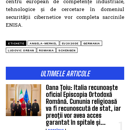
centru european de competențe industriale,
tehnologice și de cercetare în domeniul
securității cibernetice vor completa sarcinile
ENISA.
ETICHETE
ANGELA-MERKEL
EU2020DE
GERMANIA
LUDOVIC ORBAN
ROMANIA
SCHENGEN
ULTIMELE ARTICOLE
Oana Țoiu: Italia recunoaște
oficial Episcopia Ortodoxă
Română. Cununia religioasă
va fi recunoscută de stat, iar
preoții vor avea acces
garantat în spitale și...