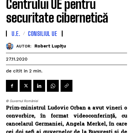
Centrului UE pentru
securitate cibernetică
U.E.
CONSILIUL UE
Robert Lupițu
AUTOR:
27.11.2020
de citit in
2
min.
© Guvernul României
Prim-ministrul Ludovic Orban a avut vineri o
convorbire, în format videoconferință, cu
cancelarul Germaniei, Angela Merkel, în care
cei doi șefi ai guvernelor de la București și de