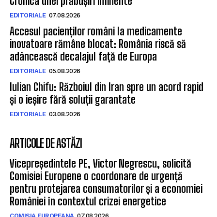
Cronica unei prăbușiri iminente
EDITORIALE
07.08.2026
Accesul pacienților români la medicamente
inovatoare rămâne blocat: România riscă să
adâncească decalajul față de Europa
EDITORIALE
05.08.2026
Iulian Chifu: Războiul din Iran spre un acord rapid
și o ieșire fără soluții garantate
EDITORIALE
03.08.2026
ARTICOLE DE ASTĂZI
Vicepreședintele PE, Victor Negrescu, solicită
Comisiei Europene o coordonare de urgență
pentru protejarea consumatorilor și a economiei
României în contextul crizei energetice
COMISIA EUROPEANA
07.08.2026