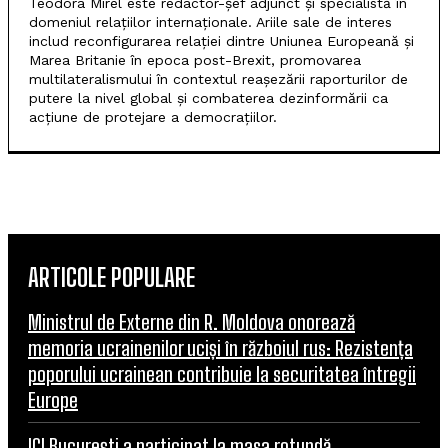
Teodora Mirel este redactor-șef adjunct și specialistă în
domeniul relațiilor internaționale. Ariile sale de interes
includ reconfigurarea relației dintre Uniunea Europeană și
Marea Britanie în epoca post-Brexit, promovarea
multilateralismului în contextul reașezării raporturilor de
putere la nivel global și combaterea dezinformării ca
acțiune de protejare a democrațiilor.
ARTICOLE POPULARE
Ministrul de Externe din R. Moldova onorează
memoria ucrainenilor uciși în războiul rus: Rezistența
poporului ucrainean contribuie la securitatea întregii
Europe
ICI București a participat la masa rotundă