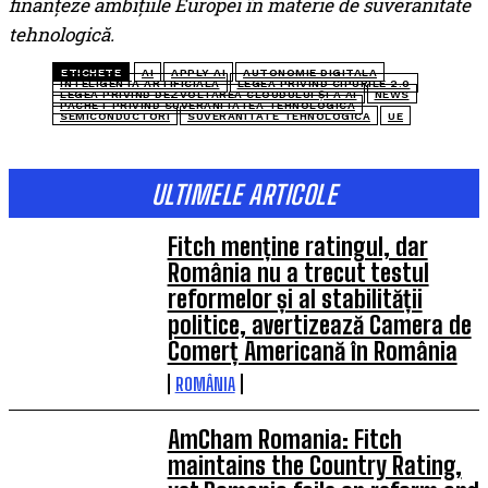
finanțeze ambițiile Europei în materie de suveranitate
tehnologică.
ETICHETE
AI
APPLY AI
AUTONOMIE DIGITALA
INTELIGENTA ARTIFICIALA
LEGEA PRIVIND CIPURILE 2.0
LEGEA PRIVIND DEZVOLTAREA CLOUDULUI ȘI A AI
NEWS
PACHET PRIVIND SUVERANITATEA TEHNOLOGICA
SEMICONDUCTORI
SUVERANITATE TEHNOLOGICA
UE
ULTIMELE ARTICOLE
Fitch menține ratingul, dar
România nu a trecut testul
reformelor și al stabilității
politice, avertizează Camera de
Comerț Americană în România
ROMÂNIA
AmCham Romania: Fitch
maintains the Country Rating,