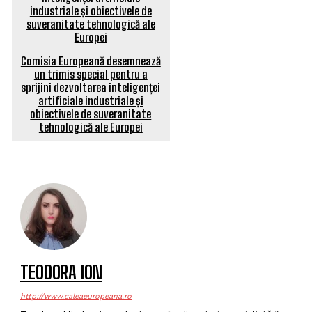
Comisia Europeană desemnează
un trimis special pentru a
sprijini dezvoltarea inteligenței
artificiale industriale și
obiectivele de suveranitate
tehnologică ale Europei
TEODORA ION
http://www.caleaeuropeana.ro