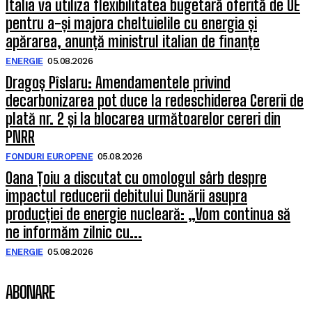
Italia va utiliza flexibilitatea bugetară oferită de UE
pentru a-și majora cheltuielile cu energia și
apărarea, anunță ministrul italian de finanțe
ENERGIE
05.08.2026
Dragoș Pîslaru: Amendamentele privind
decarbonizarea pot duce la redeschiderea Cererii de
plată nr. 2 și la blocarea următoarelor cereri din
PNRR
FONDURI EUROPENE
05.08.2026
Oana Țoiu a discutat cu omologul sârb despre
impactul reducerii debitului Dunării asupra
producției de energie nucleară: „Vom continua să
ne informăm zilnic cu...
ENERGIE
05.08.2026
ABONARE