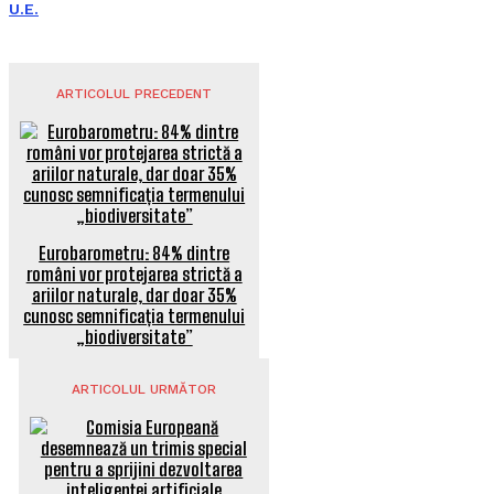
U.E.
ARTICOLUL PRECEDENT
Eurobarometru: 84% dintre
români vor protejarea strictă a
ariilor naturale, dar doar 35%
cunosc semnificația termenului
„biodiversitate”
ARTICOLUL URMĂTOR