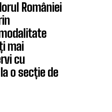
orul României
rin
 modalitate
ți mai
rvi cu
la o secție de