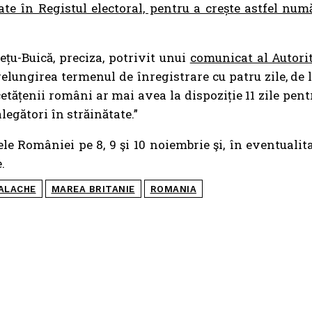
te în Registul electoral, pentru a crește astfel num
ețu-Buică, preciza, potrivit unui
comunicat al Autorit
lungirea termenul de înregistrare cu patru zile, de l
etățenii români ar mai avea la dispoziție 11 zile pent
legători în străinătate.”
e României pe 8, 9 şi 10 noiembrie şi, în eventualit
e.
ALACHE
MAREA BRITANIE
ROMANIA