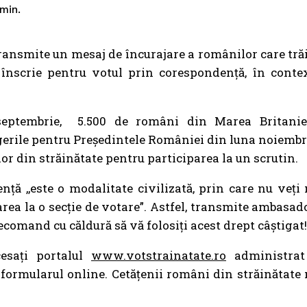
min.
ansmite un mesaj de încurajare a românilor care tră
înscrie pentru votul prin corespondență, în conte
 septembrie, 5.500 de români din Marea Britani
gerile pentru Președintele României din luna noiembr
lor din străinătate pentru participarea la un scrutin.
ă ,,este o modalitate civilizată, prin care nu veți
rea la o secție de votare”. Astfel, transmite ambasad
recomand cu căldură să vă folosiți acest drept câștigat!
cesați portalul
www.votstrainatate.ro
administrat
 formularul online. Cetățenii români din străinătate