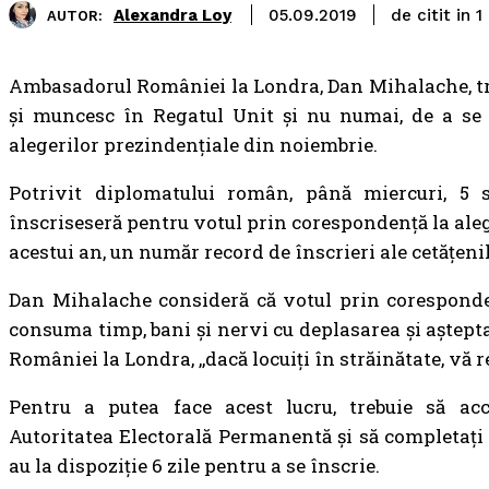
de citit in
Alexandra Loy
1
05.09.2019
AUTOR:
Ambasadorul României la Londra, Dan Mihalache, tr
și muncesc în Regatul Unit și nu numai, de a se 
alegerilor prezindențiale din noiembrie.
Potrivit diplomatului român, până miercuri, 5
înscriseseră pentru votul prin corespondență la ale
acestui an, un număr record de înscrieri ale cetățeni
Dan Mihalache consideră că votul prin corespondenț
consuma timp, bani și nervi cu deplasarea și aștepta
României la Londra, ,,dacă locuiți în străinătate, vă 
Pentru a putea face acest lucru, trebuie să ac
Autoritatea Electorală Permanentă și să completați
au la dispoziție 6 zile pentru a se înscrie.