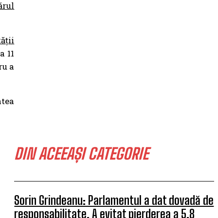
ărul
ății
a 11
ru a
atea
DIN ACEEAȘI CATEGORIE
Sorin Grindeanu: Parlamentul a dat dovadă de
responsabilitate. A evitat pierderea a 5,8