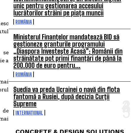
unic pentru gestionarea accesului
lucrătorilor străini pe piața muncii
ROMÂNIA
iesc
xtul
Ministerul Finanțelor mandatează BID să
gestioneze granturile programului
„Diaspora Investește Acasă”: Românii din
e se
străinătate pot primi finanțări de până la
ie a
200.000 de euro pentru...
ROMÂNIA
 mai
Suedia va preda Ucrainei o navă din flota
orul
fantomă a Rusiei, după decizia Curții
Supreme
 de
INTERNAȚIONAL
 mai
CONCRETE & DESIGN SOLUTIONS