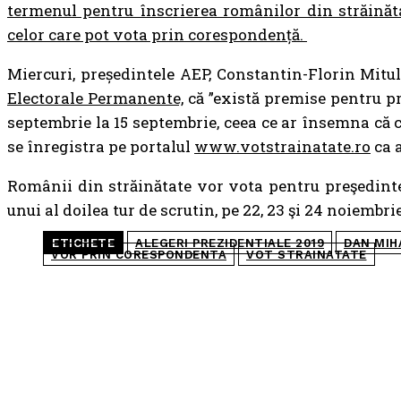
termenul pentru înscrierea românilor din străinăta
celor care pot vota prin corespondență.
Miercuri, președintele AEP, Constantin-Florin Mitul
Electorale Permanente,
că ”există premise pentru pre
septembrie la 15 septembrie, ceea ce ar însemna că c
se înregistra pe portalul
www.votstrainatate.ro
ca a
Românii din străinătate vor vota pentru preşedintel
unui al doilea tur de scrutin, pe 22, 23 şi 24 noiembri
ETICHETE
ALEGERI PREZIDENTIALE 2019
DAN MIH
VOR PRIN CORESPONDENTA
VOT STRAINATATE