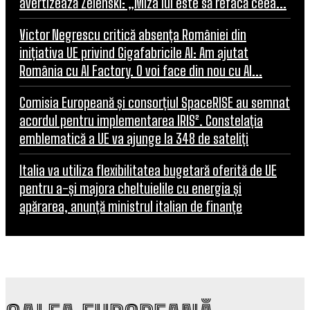
avertizează Zelenski: „Miza lui este să refacă ceea...
Victor Negrescu critică absența României din
inițiativa UE privind Gigafabricile AI: Am ajutat
România cu AI Factory. O voi face din nou cu AI...
Comisia Europeană și consorțiul SpaceRISE au semnat
acordul pentru implementarea IRIS². Constelația
emblematică a UE va ajunge la 348 de sateliți
Italia va utiliza flexibilitatea bugetară oferită de UE
pentru a-și majora cheltuielile cu energia și
apărarea, anunță ministrul italian de finanțe