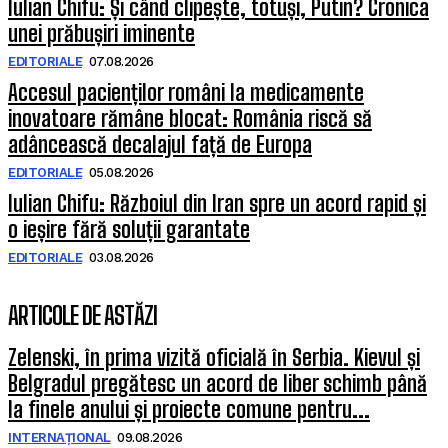
Iulian Chifu: Și când clipește, totuși, Putin? Cronica
unei prăbușiri iminente
EDITORIALE
07.08.2026
Accesul pacienților români la medicamente
inovatoare rămâne blocat: România riscă să
adâncească decalajul față de Europa
EDITORIALE
05.08.2026
Iulian Chifu: Războiul din Iran spre un acord rapid și
o ieșire fără soluții garantate
EDITORIALE
03.08.2026
ARTICOLE DE ASTĂZI
Zelenski, în prima vizită oficială în Serbia. Kievul și
Belgradul pregătesc un acord de liber schimb până
la finele anului și proiecte comune pentru...
INTERNAȚIONAL
09.08.2026