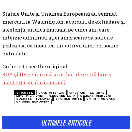
Statele Unite şi Uniunea Europeană au semnat
miercuri, la Washington, acorduri de extrădare şi
asistenţă juridică mutuală pe cinci ani, care
interzic administraţiei americane să solicite
pedeapsa cu moartea împotriva unei persoane
extrădate.
Go here to see the original:
SUA şi UE semnează acorduri de extrădare şi
asistenţă juridică mutuală
ETICHETE
CARE-INTERZIC
CINCI-ANI
EXTERNE
MPOTRIVA-UNEI
PERSOANE-EXTR
SEMNAT-MIERCURI
SOLICITE-PEDEAPSA
STATELE-UNITE
UNITE
UNIUNEA
UNIUNEA-EUROPEAN
ULTIMELE ARTICOLE