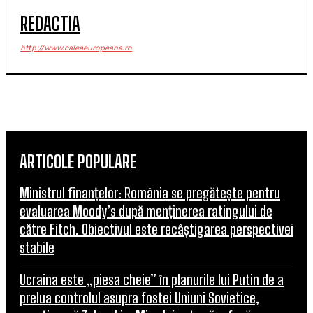
REDACTIA
http://www.caleaeuropeana.ro
ARTICOLE POPULARE
Ministrul finanțelor: România se pregătește pentru
evaluarea Moody’s după menținerea ratingului de
către Fitch. Obiectivul este recâștigarea perspectivei
stabile
Ucraina este „piesa cheie” în planurile lui Putin de a
prelua controlul asupra fostei Uniuni Sovietice,