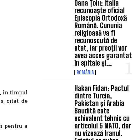
Oana Țoiu: Italia
recunoaște oficial
Episcopia Ortodoxă
Română. Cununia
religioasă va fi
recunoscută de
stat, iar preoții vor
avea acces garantat
în spitale și...
ROMÂNIA
Hakan Fidan: Pactul
, în timpul
dintre Turcia,
s, citat de
Pakistan și Arabia
Saudită este
echivalent tehnic cu
articolul 5 NATO, dar
i pentru a
nu vizează Iranul.