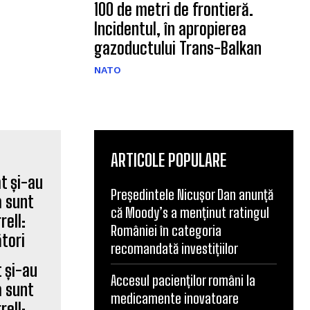
100 de metri de frontieră.
Incidentul, în apropierea
gazoductului Trans-Balkan
NATO
ARTICOLE POPULARE
Președintele Nicușor Dan anunță
că Moody’s a menținut ratingul
României în categoria
recomandată investițiilor
 și-au
Accesul pacienților români la
a sunt
medicamente inovatoare
rell: