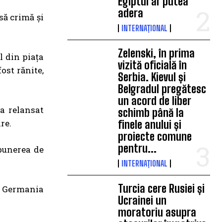
Egiptul ar putea
adera
să crimă și
INTERNAȚIONAL
Zelenski, în prima
l din piața
vizită oficială în
fost rănite,
Serbia. Kievul și
Belgradul pregătesc
un acord de liber
 a relansat
schimb până la
re.
finele anului și
proiecte comune
pentru...
epunerea de
INTERNAȚIONAL
Turcia cere Rusiei și
n Germania
Ucrainei un
moratoriu asupra