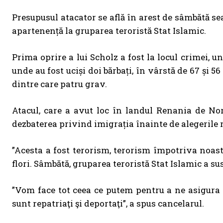
Presupusul atacator se află în arest de sâmbătă sea
apartenență la gruparea teroristă Stat Islamic.
Prima oprire a lui Scholz a fost la locul crimei, un
unde au fost uciși doi bărbați, în vârstă de 67 și 56
dintre care patru grav.
Atacul, care a avut loc în landul Renania de Nord
dezbaterea privind imigrația înainte de alegerile 
”Acesta a fost terorism, terorism împotriva noast
flori. Sâmbătă, gruparea teroristă Stat Islamic a s
”Vom face tot ceea ce putem pentru a ne asigura 
sunt repatriaţi şi deportaţi”, a spus cancelarul.