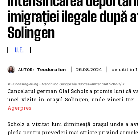
intensificarea deportări
imigrației ilegale după a
Solingen
U.E.
de citit in
Teodora Ion
1
26.08.2024
AUTOR:
© Bundesregierung - Marvin Ibo Gungor via Bundeskanzler Olaf Scholz/ X
Cancelarul german Olaf Scholz a promis luni că va 
unei vizite în orașul Solingen, unde vineri trei
Agerpres.
Scholz a vizitat luni dimineață orașul unde a av
pleda pentru prevederi mai stricte privind armel