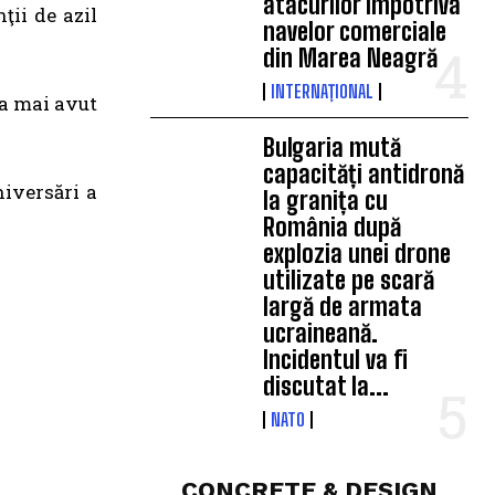
atacurilor împotriva
ţii de azil
navelor comerciale
din Marea Neagră
INTERNAȚIONAL
 a mai avut
Bulgaria mută
capacități antidronă
niversări a
la granița cu
România după
explozia unei drone
utilizate pe scară
largă de armata
ucraineană.
Incidentul va fi
discutat la...
NATO
CONCRETE & DESIGN