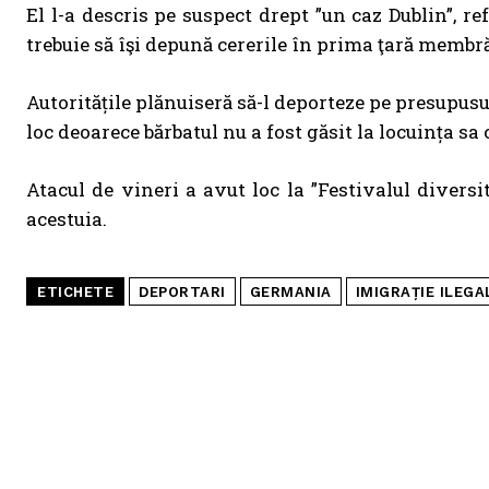
El l-a descris pe suspect drept ”un caz Dublin”, r
trebuie să îşi depună cererile în prima ţară membră
Autoritățile plănuiseră să-l deporteze pe presupusu
loc deoarece bărbatul nu a fost găsit la locuința sa 
Atacul de vineri a avut loc la ”Festivalul diversi
acestuia.
ETICHETE
DEPORTARI
GERMANIA
IMIGRAȚIE ILEGA