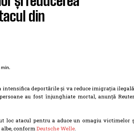
lor și reducerea
tacul din
min.
intensifica deportările și va reduce imigrația ilegală
 persoane au fost înjunghiate mortal, anunță Reuter
ut loc atacul pentru a aduce un omagiu victimelor ș
e albe, conform
Deutsche Welle
.