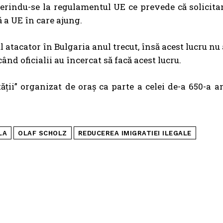
eferindu-se la regulamentul UE ce prevede că solicitan
 a UE în care ajung.
l atacator în Bulgaria anul trecut, însă acest lucru nu
când oficialii au încercat să facă acest lucru.
tății” organizat de oraș ca parte a celei de-a 650-a a
LA
OLAF SCHOLZ
REDUCEREA IMIGRATIEI ILEGALE