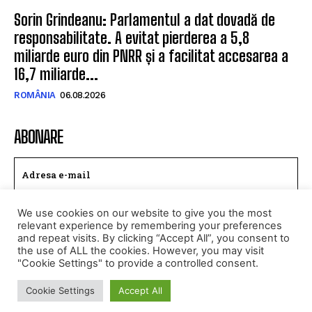
Sorin Grindeanu: Parlamentul a dat dovadă de
responsabilitate. A evitat pierderea a 5,8
miliarde euro din PNRR și a facilitat accesarea a
16,7 miliarde...
ROMÂNIA
06.08.2026
ABONARE
We use cookies on our website to give you the most
TRIMITE
relevant experience by remembering your preferences
and repeat visits. By clicking “Accept All”, you consent to
Am citit si accept
Politica de confidentialitate
.
the use of ALL the cookies. However, you may visit
"Cookie Settings" to provide a controlled consent.
Cookie Settings
Accept All
© Toate drepturile rezervate CALEAEUROPEANA.RO