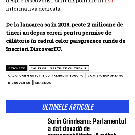
despre DiscoverEU sunt disponibile în
fișa
informativă dedicată.
De la lansarea sa în 2018, peste 2 milioane de
tineri au depus cereri pentru permise de
călătorie în cadrul celor paisprezece runde de
înscrieri DiscoverEU.
ETICHETE
CALATORII GRATUITE CU TRENUL
CALATORII GRATUITE CU TRENUL IN EUROPA
COMISIA EUROPEANA
DISCOVER EU
ERASMUS
ULTIMELE ARTICOLE
Sorin Grindeanu: Parlamentul
a dat dovadă de