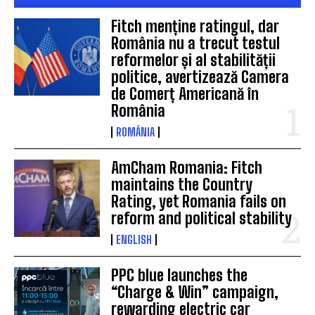
Fitch menține ratingul, dar
România nu a trecut testul
reformelor și al stabilității
politice, avertizează Camera
de Comerț Americană în
România
ROMÂNIA
AmCham Romania: Fitch
maintains the Country
Rating, yet Romania fails on
reform and political stability
ENGLISH
PPC blue launches the
“Charge & Win” campaign,
rewarding electric car