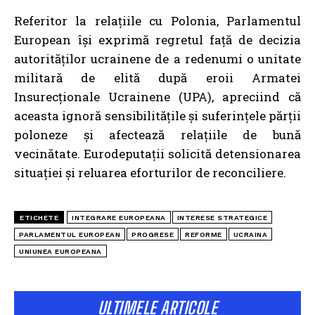
Referitor la relațiile cu Polonia, Parlamentul
European își exprimă regretul față de decizia
autorităților ucrainene de a redenumi o unitate
militară de elită după eroii Armatei
Insurecționale Ucrainene (UPA), apreciind că
aceasta ignoră sensibilitățile și suferințele părții
poloneze și afectează relațiile de bună
vecinătate. Eurodeputații solicită detensionarea
situației și reluarea eforturilor de reconciliere.
ETICHETE
INTEGRARE EUROPEANA
INTERESE STRATEGICE
PARLAMENTUL EUROPEAN
PROGRESE
REFORME
UCRAINA
UNIUNEA EUROPEANA
ULTIMELE ARTICOLE