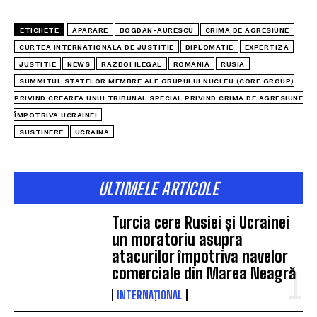
ETICHETE
APARARE
BOGDAN-AURESCU
CRIMA DE AGRESIUNE
CURTEA INTERNATIONALA DE JUSTITIE
DIPLOMATIE
EXPERTIZA
JUSTITIE
NEWS
RAZBOI ILEGAL
ROMANIA
RUSIA
SUMMITUL STATELOR MEMBRE ALE GRUPULUI NUCLEU (CORE GROUP)
PRIVIND CREAREA UNUI TRIBUNAL SPECIAL PRIVIND CRIMA DE AGRESIUNE
ÎMPOTRIVA UCRAINEI
SUSTINERE
UCRAINA
ULTIMELE ARTICOLE
Turcia cere Rusiei și Ucrainei
un moratoriu asupra
atacurilor împotriva navelor
comerciale din Marea Neagră
INTERNAȚIONAL