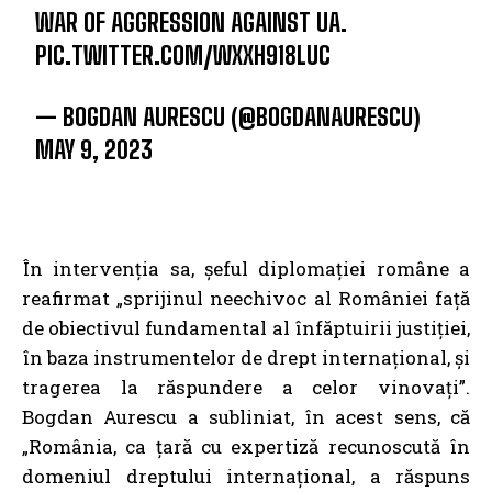
WAR OF AGGRESSION AGAINST UA.
PIC.TWITTER.COM/WXXH918LUC
— BOGDAN AURESCU (@BOGDANAURESCU)
MAY 9, 2023
În intervenția sa, șeful diplomației române a
reafirmat „sprijinul neechivoc al României față
de obiectivul fundamental al înfăptuirii justiției,
în baza instrumentelor de drept internațional, și
tragerea la răspundere a celor vinovați”.
Bogdan Aurescu a subliniat, în acest sens, că
„România, ca țară cu expertiză recunoscută în
domeniul dreptului internațional, a răspuns