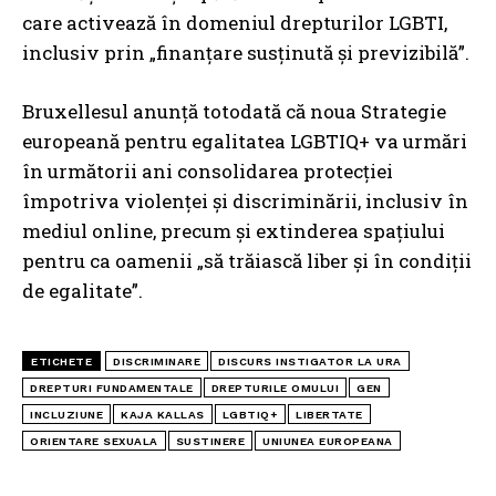
care activează în domeniul drepturilor LGBTI,
inclusiv prin „finanțare susținută și previzibilă”.
Bruxellesul anunță totodată că noua Strategie
europeană pentru egalitatea LGBTIQ+ va urmări
în următorii ani consolidarea protecției
împotriva violenței și discriminării, inclusiv în
mediul online, precum și extinderea spațiului
pentru ca oamenii „să trăiască liber și în condiții
de egalitate”.
ETICHETE
DISCRIMINARE
DISCURS INSTIGATOR LA URA
DREPTURI FUNDAMENTALE
DREPTURILE OMULUI
GEN
INCLUZIUNE
KAJA KALLAS
LGBTIQ+
LIBERTATE
ORIENTARE SEXUALA
SUSTINERE
UNIUNEA EUROPEANA