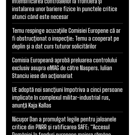
intensificarea controalelor la frontieră și
instalarea unor bariere fizice în punctele critice
atunci când este necesar
Temu respinge acuzațiile Comisiei Europene că ar
fi obstrucționat o inspecție: Temu a cooperat pe
deplin și a dat curs tuturor solicitărilor
Comisia Europeană aprobă preluarea controlului
exclusiv asupra eMAG de către Naspers. Iulian
Stanciu iese din acționariat
UE adoptă noi sancțiuni împotriva a cinci persoane
implicate în complexul militar-industrial rus,
anunță Kaja Kallas
Nicușor Dan a promulgat legile pentru jaloanele
critice din PNRR și ratificarea SAFE: “Accesul
României la fonduri europene majore rămâne