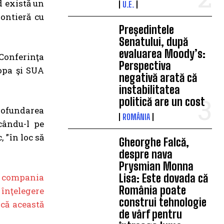
d există un
U.E.
rontieră cu
Președintele
Senatului, după
evaluarea Moody’s:
Conferinţa
Perspectiva
ropa şi SUA
negativă arată că
instabilitatea
politică are un cost
profundarea
ROMÂNIA
cându-l pe
 ”în loc să
Gheorghe Falcă,
despre nava
Prysmian Monna
cu compania
Lisa: Este dovada că
România poate
 înţelegere
construi tehnologie
că această
de vârf pentru