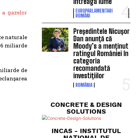
întreaga lume
EUROPARLAMENTARI
 a gazelor
ROMÂNI
Președintele Nicușor
aze naturale
Dan anunță că
16 miliarde
Moody’s a menținut
ratingul României în
categoria
recomandată
miliarde de
investițiilor
eclanşarea
ROMÂNIA
CONCRETE & DESIGN
SOLUTIONS
INCAS - INSTITUTUL
NAȚIONAL DE