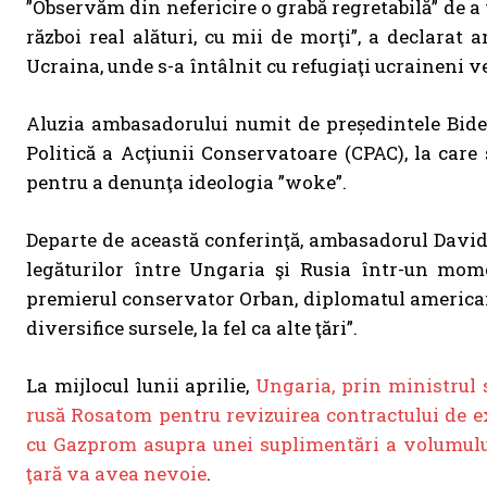
”Observăm din nefericire o grabă regretabilă” de a v
război real alături, cu mii de morţi”, a declarat
Ucraina, unde s-a întâlnit cu refugiaţi ucraineni v
Aluzia ambasadorului numit de președintele Bide
Politică a Acţiunii Conservatoare (CPAC), la care
pentru a denunţa ideologia ”woke”.
Departe de această conferinţă, ambasadorul David
legăturilor între Ungaria şi Rusia într-un momen
premierul conservator Orban, diplomatul american a
diversifice sursele, la fel ca alte ţări”.
La mijlocul lunii aprilie,
Ungaria, prin ministrul 
rusă Rosatom pentru revizuirea contractului de ex
cu Gazprom asupra unei suplimentări a volumului 
ţară va avea nevoie
.