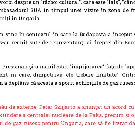
orbi despre un ”război cultural”, care este ”fals”, ”cân
 ambasadorul SUA în timpul unei vizite în zona de f
eniţi în Ungaria.
n vine în contextul în care la Budapesta a început 
 s-au reunit sute de reprezentanţi ai dreptei din Eu
 Pressman şi-a manifestat ”îngrijorarea” faţă de ”a
t în care, dimpotrivă, ele trebuie limitate”. Criti
 deplâns că acesta a sporit achiziţiile de gaz rusesc,
său de externe, Peter Szijjarto a anunţat un acord 
tindere a centralei nucleare de la Paks, precum şi o
de gaz rusesc pentru Ungaria, care să fie livrat da