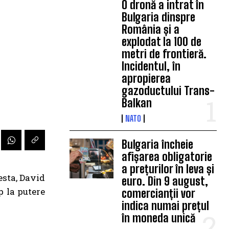
O dronă a intrat în
Bulgaria dinspre
România și a
explodat la 100 de
metri de frontieră.
Incidentul, în
apropierea
gazoductului Trans-
Balkan
NATO
Bulgaria încheie
afișarea obligatorie
a prețurilor în leva și
esta, David
euro. Din 9 august,
p la putere
comercianții vor
indica numai prețul
în moneda unică