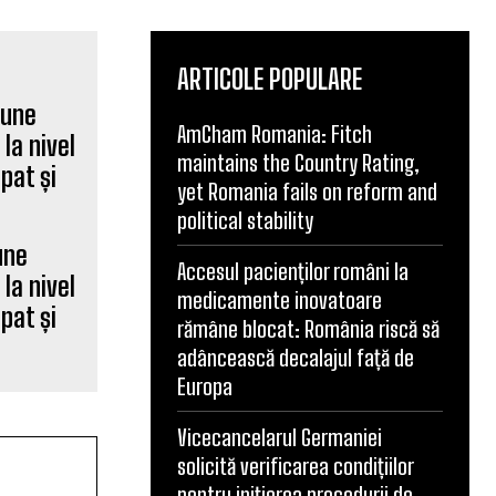
ARTICOLE POPULARE
AmCham Romania: Fitch
maintains the Country Rating,
yet Romania fails on reform and
political stability
une
Accesul pacienților români la
la nivel
medicamente inovatoare
ipat și
rămâne blocat: România riscă să
adâncească decalajul față de
Europa
Vicecancelarul Germaniei
solicită verificarea condițiilor
pentru inițierea procedurii de