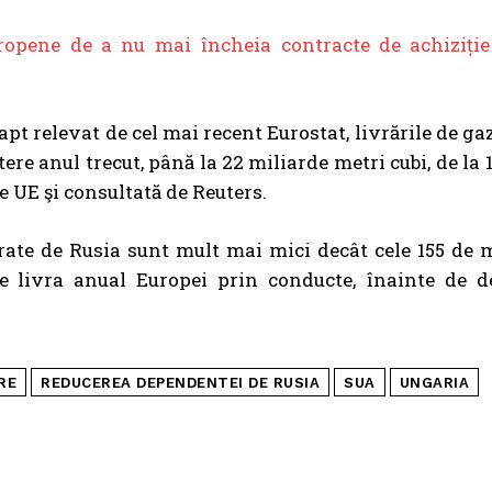
opene de a nu mai încheia contracte de achiziție
fapt relevat de cel mai recent
Eurostat
, livrările de g
tere anul trecut, până la 22 miliarde metri cubi, de la 
de UE şi consultată de Reuters.
ivrate de Rusia sunt mult mai mici decât cele 155 de 
e livra anual Europei prin conducte, înainte de d
RE
REDUCEREA DEPENDENTEI DE RUSIA
SUA
UNGARIA