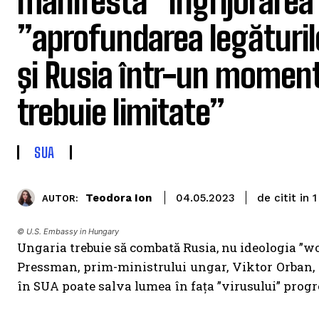
manifestă ”îngrijorarea
”aprofundarea legăturil
şi Rusia într-un moment 
trebuie limitate”
SUA
de citit in
Teodora Ion
1
04.05.2023
AUTOR:
© U.S. Embassy in Hungary
Ungaria trebuie să combată Rusia, nu ideologia ”w
Pressman, prim-ministrului ungar, Viktor Orban, 
în SUA poate salva lumea în fața ”virusului” progr