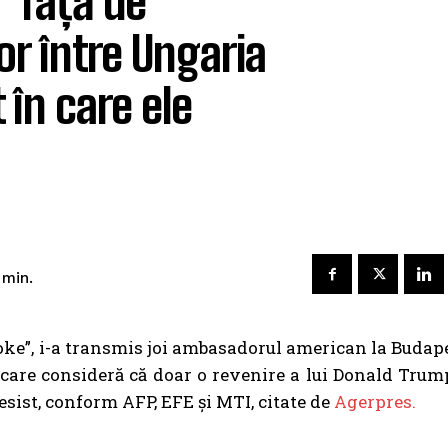
” față de
or între Ungaria
în care ele
min.
oke”, i-a transmis joi ambasadorul american la Budap
care consideră că doar o revenire a lui Donald Trum
esist, conform AFP, EFE și MTI, citate de
Agerpres.