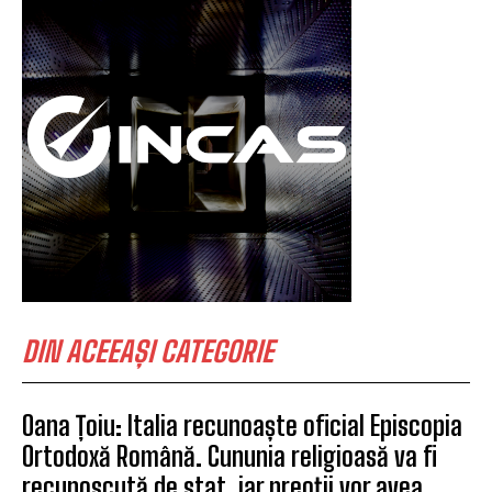
DIN ACEEAȘI CATEGORIE
Oana Țoiu: Italia recunoaște oficial Episcopia
Ortodoxă Română. Cununia religioasă va fi
recunoscută de stat, iar preoții vor avea