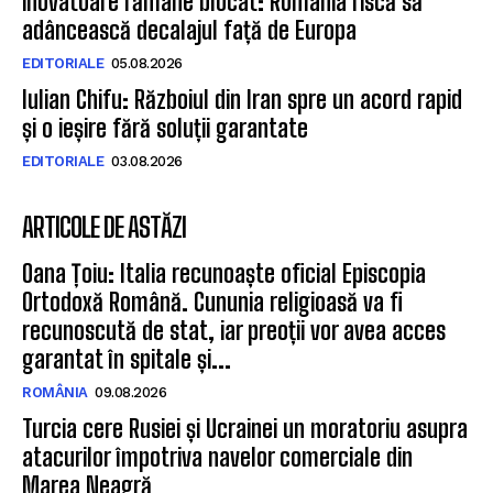
inovatoare rămâne blocat: România riscă să
adâncească decalajul față de Europa
EDITORIALE
05.08.2026
Iulian Chifu: Războiul din Iran spre un acord rapid
și o ieșire fără soluții garantate
EDITORIALE
03.08.2026
ARTICOLE DE ASTĂZI
Oana Țoiu: Italia recunoaște oficial Episcopia
Ortodoxă Română. Cununia religioasă va fi
recunoscută de stat, iar preoții vor avea acces
garantat în spitale și...
ROMÂNIA
09.08.2026
Turcia cere Rusiei și Ucrainei un moratoriu asupra
atacurilor împotriva navelor comerciale din
Marea Neagră