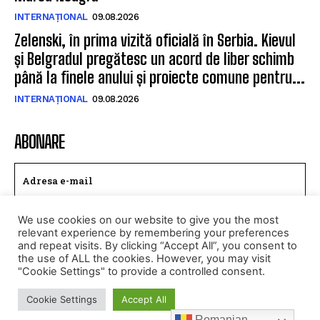
INTERNAȚIONAL
09.08.2026
Zelenski, în prima vizită oficială în Serbia. Kievul
și Belgradul pregătesc un acord de liber schimb
până la finele anului și proiecte comune pentru...
INTERNAȚIONAL
09.08.2026
ABONARE
We use cookies on our website to give you the most
TRIMITE
relevant experience by remembering your preferences
and repeat visits. By clicking “Accept All”, you consent to
Am citit si accept
Politica de confidentialitate
.
the use of ALL the cookies. However, you may visit
"Cookie Settings" to provide a controlled consent.
Cookie Settings
Accept All
© Toate drepturile rezervate CALEAEUROPEANA.RO
Romanian