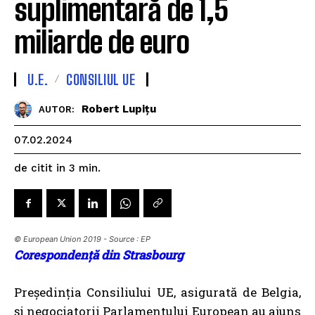
suplimentară de 1,5
miliarde de euro
U.E.
CONSILIUL UE
Robert Lupițu
AUTOR:
07.02.2024
de citit in
3
min.
© European Union 2019 - Source : EP
Corespondență din Strasbourg
Președinția Consiliului UE, asigurată de Belgia,
și negociatorii Parlamentului European au ajuns