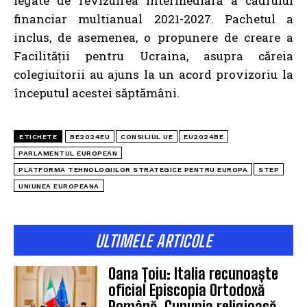
legate de revizuirea intermediară a cadrului
financiar multianual 2021-2027. Pachetul a
inclus, de asemenea, o propunere de creare a
Facilității pentru Ucraina, asupra căreia
colegiuitorii au ajuns la un acord provizoriu la
începutul acestei săptămâni.
ETICHETE
BE2024EU
CONSILIUL UE
EU2024BE
PARLAMENTUL EUROPEAN
PLATFORMA TEHNOLOGIILOR STRATEGICE PENTRU EUROPA
STEP
UNIUNEA EUROPEANA
ULTIMELE ARTICOLE
Oana Țoiu: Italia recunoaște
oficial Episcopia Ortodoxă
Română. Cununia religioasă