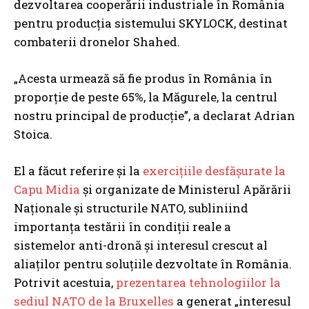
dezvoltarea cooperării industriale în România
pentru producția sistemului SKYLOCK, destinat
combaterii dronelor Shahed.
„Acesta urmează să fie produs în România în
proporție de peste 65%, la Măgurele, la centrul
nostru principal de producție”, a declarat Adrian
Stoica.
El a făcut referire și la
exercițiile desfășurate la
Capu Midia
și organizate de Ministerul Apărării
Naționale și structurile NATO, subliniind
importanța testării în condiții reale a
sistemelor anti-dronă și interesul crescut al
aliaților pentru soluțiile dezvoltate în România.
Potrivit acestuia,
prezentarea tehnologiilor la
sediul NATO de la Bruxelles
a generat „interesul