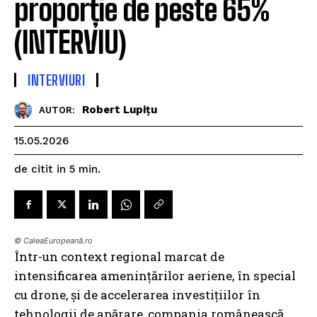
proporție de peste 65%
(INTERVIU)
INTERVIURI
Robert Lupițu
AUTOR:
15.05.2026
de citit in
5
min.
© CaleaEuropeană.ro
Într-un context regional marcat de
intensificarea amenințărilor aeriene, în special
cu drone, și de accelerarea investițiilor în
tehnologii de apărare, compania românească