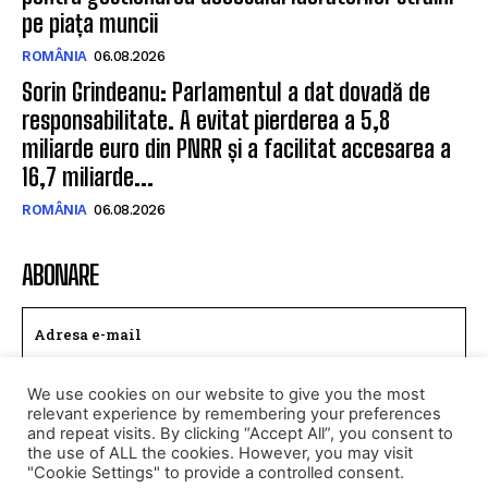
pe piața muncii
ROMÂNIA
06.08.2026
Sorin Grindeanu: Parlamentul a dat dovadă de
responsabilitate. A evitat pierderea a 5,8
miliarde euro din PNRR și a facilitat accesarea a
16,7 miliarde...
ROMÂNIA
06.08.2026
ABONARE
We use cookies on our website to give you the most
TRIMITE
relevant experience by remembering your preferences
and repeat visits. By clicking “Accept All”, you consent to
Am citit si accept
Politica de confidentialitate
.
the use of ALL the cookies. However, you may visit
"Cookie Settings" to provide a controlled consent.