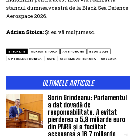
standul dumneavoastră de la Black Sea Defence
Aerospace 2026.
Adrian Stoica:
Și eu vă mulțumesc.
ETICHETE
ADRIAN STOICA
ANTI-DRONA
BSDA 2026
OPTOELECTRONICA
SAFE
SISTEME ANTIDRONA
SKYLOCK
ULTIMELE ARTICOLE
Sorin Grindeanu: Parlamentul
a dat dovadă de
responsabilitate. A evitat
pierderea a 5,8 miliarde euro
din PNRR și a facilitat
accesarea a 16,7 miliarde...