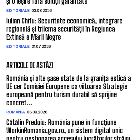
și o ieșire fără soluții garantate
EDITORIALE
03.08.2026
Iulian Chifu: Securitate economică, integrare
regională și trilema securității în Regiunea
Extinsă a Mării Negre
EDITORIALE
31.07.2026
ARTICOLE DE ASTĂZI
România și alte șase state de la granița estică a
UE cer Comisiei Europene ca viitoarea Strategie
europeană pentru turism durabil să sprijine
concret...
ROMÂNIA
06.08.2026
Cătălin Predoiu: România pune în funcțiune
WorkinRomania.gov.ro, un sistem digital unic
pentru gestionarea accesului lucrătorilor străini