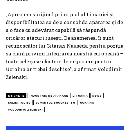
„Apreciem sprijinul principial al Lituaniei și
disponibilitatea sa de a consolida apărarea și de
a o face cu adevărat capabilă să răspundă
oricăror atacuri rusești. De asemenea, îi sunt
recunoscător lui Gitanas Nausėda pentru poziția
sa clară privind integrarea noastră europeană –
toate cele șase clustere de negociere pentru
Ucraina ar trebui deschise”, a afirmat Volodimir
Zelenski.
ETICHETE
INDUSTRIA DE APARARE
LITUANIA
NEWS
SUMMITUL B9
SUMMITUL BUCURESTI 9
UCRAINA
VOLODIMIR ZELENSKI