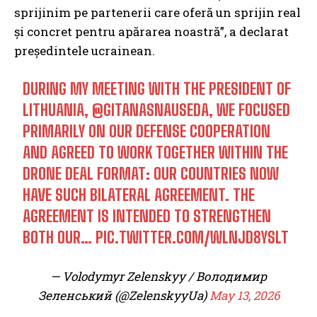
sprijinim pe partenerii care oferă un sprijin real
și concret pentru apărarea noastră”, a declarat
președintele ucrainean.
DURING MY MEETING WITH THE PRESIDENT OF
LITHUANIA,
@GITANASNAUSEDA
, WE FOCUSED
PRIMARILY ON OUR DEFENSE COOPERATION
AND AGREED TO WORK TOGETHER WITHIN THE
DRONE DEAL FORMAT: OUR COUNTRIES NOW
HAVE SUCH BILATERAL AGREEMENT. THE
AGREEMENT IS INTENDED TO STRENGTHEN
BOTH OUR…
PIC.TWITTER.COM/WLNJD8YSLT
— Volodymyr Zelenskyy / Володимир
Зеленський (@ZelenskyyUa)
May 13, 2026