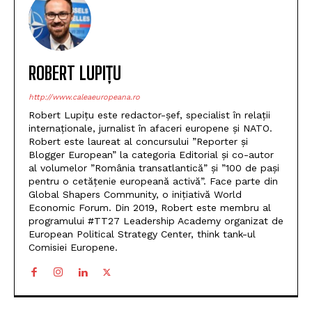
ROBERT LUPIȚU
http://www.caleaeuropeana.ro
Robert Lupițu este redactor-șef, specialist în relații
internaționale, jurnalist în afaceri europene și NATO.
Robert este laureat al concursului ”Reporter și
Blogger European” la categoria Editorial și co-autor
al volumelor ”România transatlantică” și ”100 de pași
pentru o cetățenie europeană activă”. Face parte din
Global Shapers Community, o inițiativă World
Economic Forum. Din 2019, Robert este membru al
programului #TT27 Leadership Academy organizat de
European Political Strategy Center, think tank-ul
Comisiei Europene.