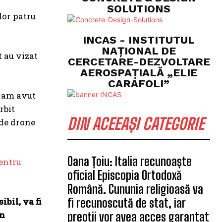
SOLUTIONS
lor patru
INCAS - INSTITUTUL
NAȚIONAL DE
t au vizat
CERCETARE-DEZVOLTARE
AEROSPAȚIALĂ „ELIE
CARAFOLI”
e-am avut
rbit
DIN ACEEAȘI CATEGORIE
 de drone
Oana Țoiu: Italia recunoaște
pentru
oficial Episcopia Ortodoxă
Română. Cununia religioasă va
ibil, va fi
fi recunoscută de stat, iar
in
preoții vor avea acces garantat