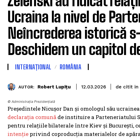
Zelenski au ridicat relaț
Ucraina la nivel de Parte
Neîncrederea istorică s
Deschidem un capitol d
INTERNAȚIONAL
ROMÂNIA
de citit in
Robert Lupițu
12.03.2026
AUTOR:
© Administrația Prezidențială
Președintele Nicușor Dan și omologul său ucrainean
declarația comună
de instituire a Parteneriatului
pentru relațiile bilaterale între Kiev și București,
intenție
privind coproducția materialelor de apărar