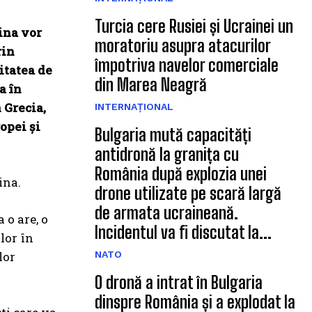
Turcia cere Rusiei și Ucrainei un
ina vor
moratoriu asupra atacurilor
rin
împotriva navelor comerciale
itatea de
din Marea Neagră
a în
 Grecia,
INTERNAȚIONAL
opei și
Bulgaria mută capacități
antidronă la granița cu
România după explozia unei
ina.
drone utilizate pe scară largă
de armata ucraineană.
 o are, o
Incidentul va fi discutat la...
lor în
lor
NATO
O dronă a intrat în Bulgaria
dinspre România și a explodat la