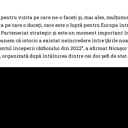
entru vizita pe care ne-o faceți și, mai ales, mulțum
pe care o duceți, care este o luptă pentru Europa într
 Parteneriat strategic și este un moment important în
unem că istoric a existat neîncredere între țările noa
tul începerii războiului din 2022”, a afirmat Nicușor 
rganizată după întâlnirea dintre cei doi șefi de stat.