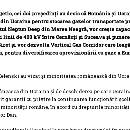
tic, cei doi președinți au decis că România și Ucra
 din Ucraina pentru stocarea gazelor transportate p
ectul Neptun Deep din Marea Neagră, vor crește capac
 linii de 400 kV între Cernăuți și Suceava și punere
Siret și vor dezvolta Vertical Gas Corridor care leagă
 pentru diversificarea aprovizionării cu gaze a Eur
r Zelenski au vizat și minoritatea românească din Ucra
nească din Ucraina și de deschiderea pe care Ucraina
garanții cu privire la continuarea funcționării școli
 minorității române, în acord cu drepturile minorități
șor Dan.