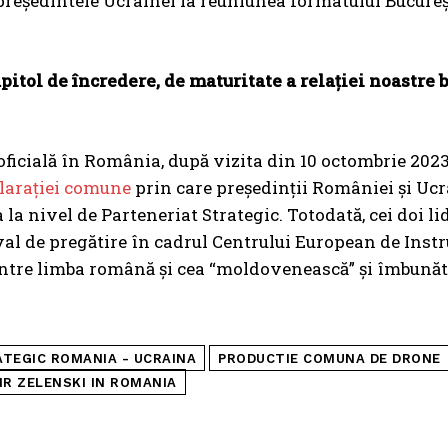
 președintele Ucrainei la reuniunea formatului Bucureș
itol de încredere, de maturitate a relației noastre 
oficială în România, după vizita din 10 octombrie 2023
larației comune
prin care președinții României și Ucr
la nivel de Parteneriat Strategic. Totodată, cei doi li
 val de pregătire în cadrul Centrului European de Instr
dintre limba română și cea “moldovenească” și îmbunăt
TEGIC ROMANIA - UCRAINA
PRODUCTIE COMUNA DE DRONE
IR ZELENSKI IN ROMANIA