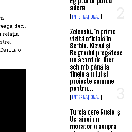
Egiptul ar putea
adera
INTERNAȚIONAL
im
eagă, deci,
Zelenski, în prima
 relația
vizită oficială în
stre,
Serbia. Kievul și
Dan, la o
Belgradul pregătesc
un acord de liber
schimb până la
finele anului și
proiecte comune
pentru...
INTERNAȚIONAL
Turcia cere Rusiei și
Ucrainei un
moratoriu asupra