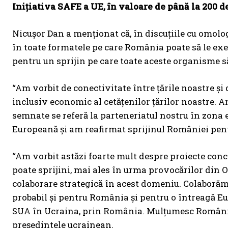
Inițiativa SAFE a UE, în valoare de până la 200 d
Nicușor Dan a menționat că, în discuțiile cu omolo
în toate formatele pe care România poate să le exe
pentru un sprijin pe care toate aceste organisme să
“Am vorbit de conectivitate între țările noastre și
inclusiv economic al cetățenilor țărilor noastre. 
semnate se referă la parteneriatul nostru în zona
Europeană și am reafirmat sprijinul României pentr
“Am vorbit astăzi foarte mult despre proiecte con
poate sprijini, mai ales în urma provocărilor din 
colaborare strategică în acest domeniu. Colaborăm 
probabil și pentru România și pentru o întreagă Eu
SUA în Ucraina, prin România. Mulțumesc României p
președintele ucrainean.