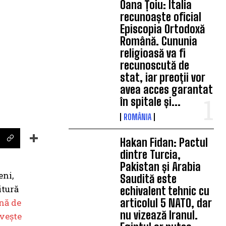
Oana Țoiu: Italia
recunoaște oficial
Episcopia Ortodoxă
Română. Cununia
religioasă va fi
recunoscută de
stat, iar preoții vor
avea acces garantat
în spitale și...
ROMÂNIA
Hakan Fidan: Pactul
dintre Turcia,
Pakistan și Arabia
eni,
Saudită este
itură
echivalent tehnic cu
articolul 5 NATO, dar
nă de
nu vizează Iranul.
ivește