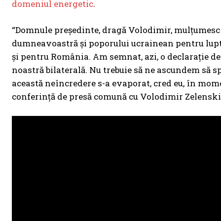
domeniul energetic
.
“Domnule președinte, dragă Volodimir, mulțumesc p
dumneavoastră și poporului ucrainean pentru lupta 
și pentru România. Am semnat, azi, o declarație de
noastră bilaterală. Nu trebuie să ne ascundem să sp
această neîncredere s-a evaporat, cred eu, în momen
conferință de presă comună cu Volodimir Zelenski, o