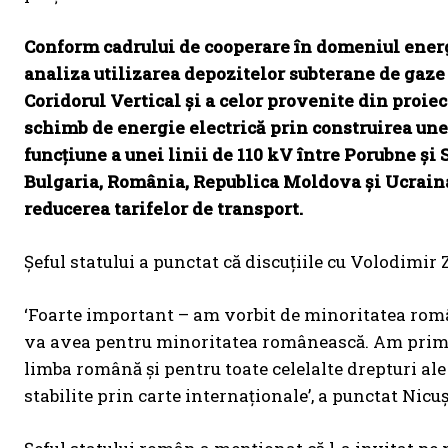
Conform cadrului de cooperare în domeniul energe
analiza utilizarea depozitelor subterane de gaze
Coridorul Vertical și a celor provenite din proi
schimb de energie electrică prin construirea unei
funcțiune a unei linii de 110 kV între Porubne și 
Bulgaria, România, Republica Moldova și Ucraina,
reducerea tarifelor de transport.
Șeful statului a punctat că discuțiile cu Volodimi
‘Foarte important – am vorbit de minoritatea româ
va avea pentru minoritatea românească. Am primit 
limba română și pentru toate celelalte drepturi ale
stabilite prin carte internaționale’, a punctat Nicu