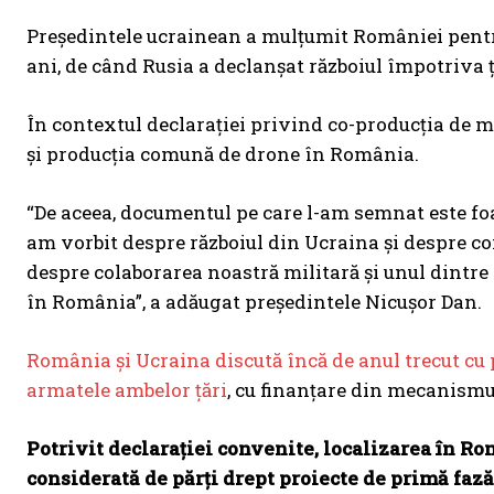
Președintele ucrainean a mulțumit României pentru 
ani, de când Rusia a declanșat războiul împotriva ță
În contextul declarației privind co-producția de mat
și producția comună de drone în România.
“De aceea, documentul pe care l-am semnat este foa
am vorbit despre războiul din Ucraina și despre co
despre colaborarea noastră militară și unul dint
în România”, a adăugat președintele Nicușor Dan.
România și Ucraina discută încă de anul trecut cu 
armatele ambelor țări
, cu finanțare din mecanism
Potrivit declarației convenite, localizarea în Rom
considerată de părți drept proiecte de primă fază 