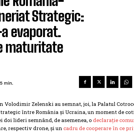
iile România-
neriat Strategic:
-a evaporat.
e maturitate
5
min.
 Volodimir Zelenski au semnat, joi, la Palatul Cotroc
 Strategic între România și Ucraina, un moment de cot
 cei doi lideri semnând, de asemenea, o
declarație comu
e, respectiv drone, și un
cadru de cooperare în ce pr