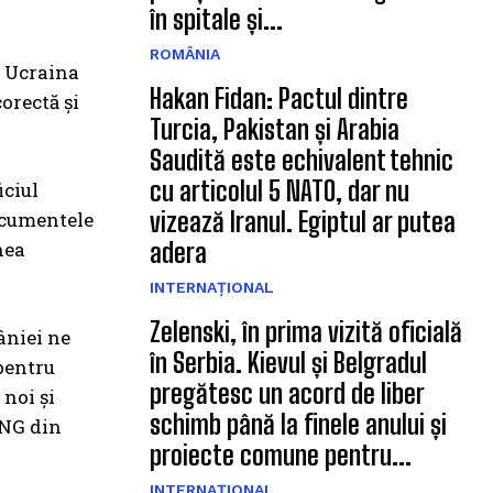
în spitale și...
ROMÂNIA
u Ucraina
Hakan Fidan: Pactul dintre
orectă și
Turcia, Pakistan și Arabia
Saudită este echivalent tehnic
cu articolul 5 NATO, dar nu
iciul
vizează Iranul. Egiptul ar putea
documentele
nea
adera
INTERNAȚIONAL
Zelenski, în prima vizită oficială
âniei ne
în Serbia. Kievul și Belgradul
pentru
pregătesc un acord de liber
noi și
schimb până la finele anului și
LNG din
proiecte comune pentru...
INTERNAȚIONAL