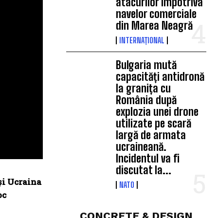
atacurilor împotriva
navelor comerciale
din Marea Neagră
INTERNAȚIONAL
Bulgaria mută
capacități antidronă
la granița cu
România după
explozia unei drone
utilizate pe scară
largă de armata
ucraineană.
Incidentul va fi
discutat la...
și Ucraina
NATO
oc
CONCRETE & DESIGN