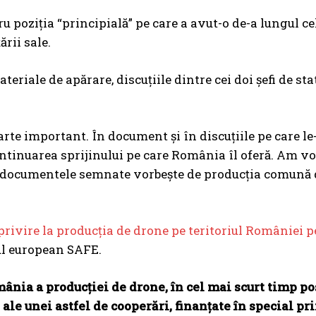
poziția “principială” pe care a avut-o de-a lungul ce
rii sale.
eriale de apărare, discuțiile dintre cei doi șefi de sta
rte important. În document și în discuțiile pe care l
ntinuarea sprijinului pe care România îl oferă. Am vo
re documentele semnate vorbește de producția comună
privire la producția de drone pe teritoriul României 
ul european SAFE.
ânia a producției de drone, în cel mai scurt timp pos
ale unei astfel de cooperări, finanțate în special pr