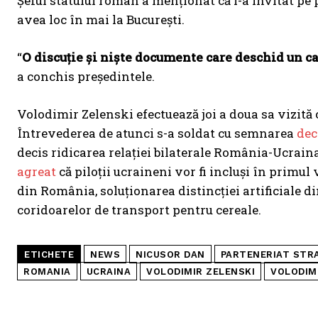
Șeful statului român a menționat că l-a invitat pe
avea loc în mai la București.
“
O discuție și niște documente care deschid un cap
a conchis președintele.
Volodimir Zelenski efectuează joi a doua sa vizită 
Întrevederea de atunci s-a soldat cu semnarea
dec
decis ridicarea relației bilaterale România-Ucraina 
agreat
că piloții ucraineni vor fi incluși în primul
din România, soluționarea distincției artificiale 
coridoarelor de transport pentru cereale.
ETICHETE
NEWS
NICUSOR DAN
PARTENERIAT STRA
ROMANIA
UCRAINA
VOLODIMIR ZELENSKI
VOLODIM