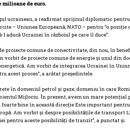
e milioane de euro.
gul ucrainean, a reafirmat sprijinul diplomatic pentr
rcite – Uniunea Europeană, NATO – pentru “o poziție c
-l aducă Ucrainei în războiul pe care îl duce”.
 de proiecte comune de conectivitate, din nou, în benef
Am vorbit de proiecte comune de energie și unul din 
 energetică. Am vorbit de integrarea Ucrainei în Uniu
u acest proces”, a arătat președintele.
crete în domeniul petrol și gaze, domeniu în care Rom
Orientul Mijlociu. În prezent, avem un mare potențial 
foarte bine în această direcție Este important pentru 
ropă. Am vorbit și despre posibilitățile de transport 
entru aceste posibilități de tranzit”, a punctat și