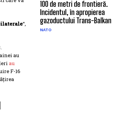
ti care va
100 de metri de frontieră.
Incidentul, în apropierea
gazoductului Trans-Balkan
bilaterale
“,
NATO
.
ainei au
deri
au
uire F-16
ățirea