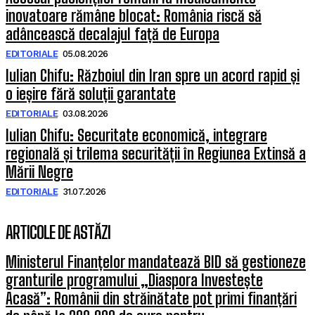
inovatoare rămâne blocat: România riscă să
adâncească decalajul față de Europa
EDITORIALE
05.08.2026
Iulian Chifu: Războiul din Iran spre un acord rapid și
o ieșire fără soluții garantate
EDITORIALE
03.08.2026
Iulian Chifu: Securitate economică, integrare
regională și trilema securității în Regiunea Extinsă a
Mării Negre
EDITORIALE
31.07.2026
ARTICOLE DE ASTĂZI
Ministerul Finanțelor mandatează BID să gestioneze
granturile programului „Diaspora Investește
Acasă”: Românii din străinătate pot primi finanțări