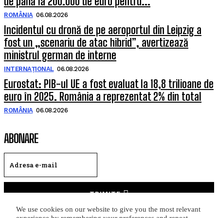
de până la 200.000 de euro pentru...
ROMÂNIA
06.08.2026
Incidentul cu dronă de pe aeroportul din Leipzig a
fost un „scenariu de atac hibrid”, avertizează
ministrul german de interne
INTERNAȚIONAL
06.08.2026
Eurostat: PIB-ul UE a fost evaluat la 18,8 trilioane de
euro în 2025. România a reprezentat 2% din total
ROMÂNIA
06.08.2026
ABONARE
TRIMITE
We use cookies on our website to give you the most relevant
Am citit si accept
Politica de confidentialitate
.