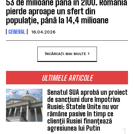
53 de milioane până în 2100. România
pierde aproape un sfert din
populație, până la 14,4 milioane
GENERAL
16.04.2026
ÎNCĂRCAȚI MAI MULTE
ULTIMELE ARTICOLE
Senatul SUA aprobă un proiect
de sancțiuni dure împotriva
Rusiei: Statele Unite nu vor
rămâne pasive în timp ce
clienții Rusiei finanțează
agresiunea lui Putin