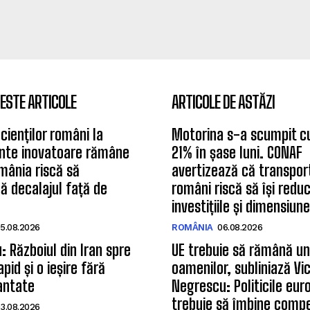
ESTE ARTICOLE
ARTICOLE DE ASTĂZI
cienților români la
Motorina s-a scumpit c
te inovatoare rămâne
21% în șase luni. CONAF
mânia riscă să
avertizează că transport
 decalajul față de
români riscă să își redu
investițiile și dimensiun
5.08.2026
ROMÂNIA
06.08.2026
u: Războiul din Iran spre
UE trebuie să rămână un 
pid și o ieșire fără
oamenilor, subliniază Vi
rantate
Negrescu: Politicile eu
trebuie să îmbine compe
3.08.2026