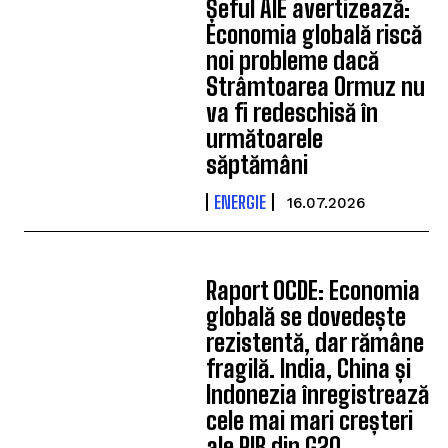
Șeful AIE avertizează:
Economia globală riscă
noi probleme dacă
Strâmtoarea Ormuz nu
va fi redeschisă în
următoarele
săptămâni
ENERGIE
16.07.2026
Raport OCDE: Economia
globală se dovedește
rezistentă, dar rămâne
fragilă. India, China și
Indonezia înregistrează
cele mai mari creșteri
ale PIB din G20