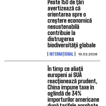
Peste 150 de țări
avertizează că
orientarea spre o
creștere economică
nesustenabilă
contribuie la
distrugerea
biodiversității globale
INTERNAȚIONAL
10.02.2026
În timp ce aliații
europeni ai SUA
reacționează prudent,
China impune taxe în
oglindă de 34%
importurilor americane
după tarifele aprobate