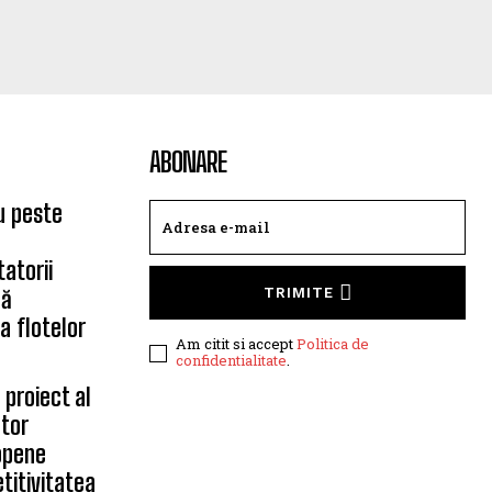
ABONARE
u peste
atorii
că
TRIMITE
ea flotelor
Am citit si accept
Politica de
confidentialitate
.
proiect al
ctor
ropene
titivitatea