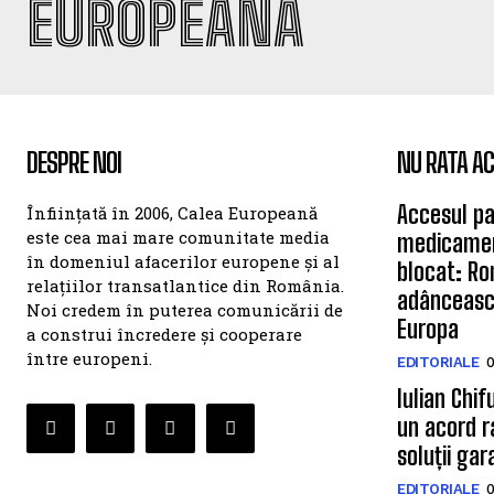
EUROPEANĂ
DESPRE NOI
NU RATA AC
Accesul pa
Înființată în 2006, Calea Europeană
este cea mai mare comunitate media
medicamen
în domeniul afacerilor europene și al
blocat: Ro
relațiilor transatlantice din România.
adâncească
Noi credem în puterea comunicării de
Europa
a construi încredere și cooperare
între europeni.
EDITORIALE
0
Iulian Chif
un acord ra
soluții ga
EDITORIALE
0