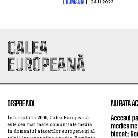
ROMÂNIA
24.11.2023
CALEA
EUROPEANĂ
DESPRE NOI
NU RATA AC
Accesul pa
Înființată în 2006, Calea Europeană
este cea mai mare comunitate media
medicamen
în domeniul afacerilor europene și al
blocat: Ro
relațiilor transatlantice din România.