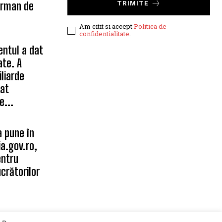
erman de
TRIMITE
Am citit si accept
Politica de
confidentialitate
.
entul a dat
ate. A
iliarde
tat
e...
a pune în
a.gov.ro,
entru
crătorilor