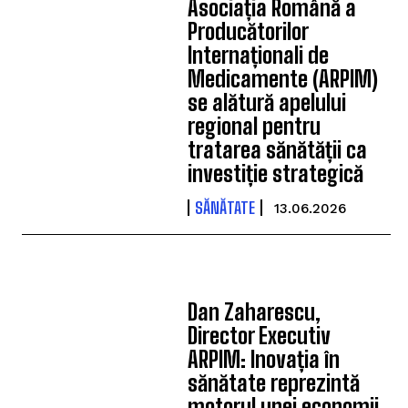
Asociația Română a
Producătorilor
Internaționali de
Medicamente (ARPIM)
se alătură apelului
regional pentru
tratarea sănătății ca
investiție strategică
SĂNĂTATE
13.06.2026
Dan Zaharescu,
Director Executiv
ARPIM: Inovația în
sănătate reprezintă
motorul unei economii