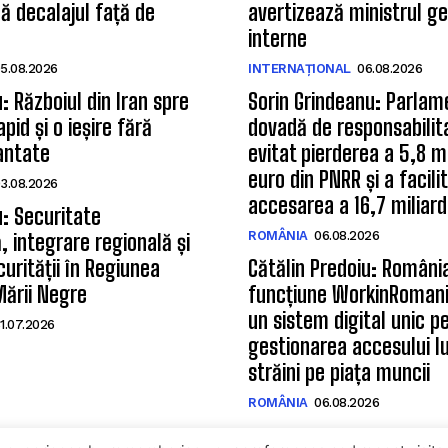
 decalajul față de
avertizează ministrul g
interne
5.08.2026
INTERNAȚIONAL
06.08.2026
u: Războiul din Iran spre
Sorin Grindeanu: Parlam
pid și o ieșire fără
dovadă de responsabilit
rantate
evitat pierderea a 5,8 m
euro din PNRR și a facili
3.08.2026
accesarea a 16,7 miliard
u: Securitate
ROMÂNIA
06.08.2026
 integrare regională și
urității în Regiunea
Cătălin Predoiu: Români
Mării Negre
funcțiune WorkinRomani
un sistem digital unic p
1.07.2026
gestionarea accesului lu
străini pe piața muncii
ROMÂNIA
06.08.2026