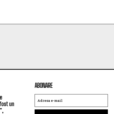
ABONARE
pe
fost un
”,