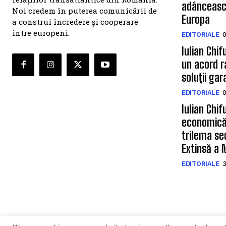
adâncească
Noi credem în puterea comunicării de
Europa
a construi încredere și cooperare
între europeni.
EDITORIALE
0
Iulian Chif
un acord ra
soluții ga
EDITORIALE
0
Iulian Chif
economică,
trilema sec
Extinsă a 
EDITORIALE
3