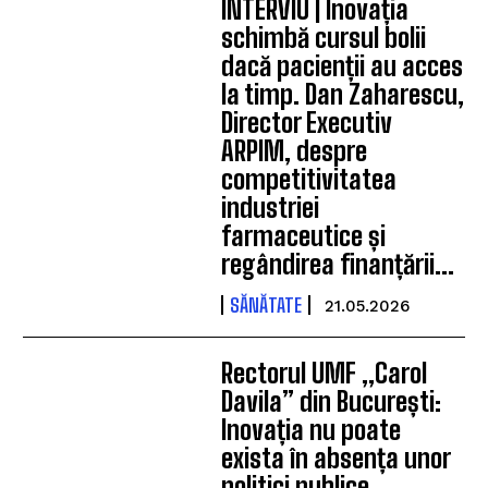
INTERVIU | Inovația
schimbă cursul bolii
dacă pacienții au acces
la timp. Dan Zaharescu,
Director Executiv
ARPIM, despre
competitivitatea
industriei
farmaceutice și
regândirea finanțării...
SĂNĂTATE
21.05.2026
Rectorul UMF „Carol
Davila” din București:
Inovația nu poate
exista în absența unor
politici publice