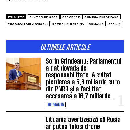
ETICHETE
AJUTOR DE STAT
APROBARE
COMISIA EUROPEANA
PRODUCATORI AGRICOLI
RAZBOI IN UCRAINA
ROMANIA
SPRIJIN
ULTIMELE ARTICOLE
Sorin Grindeanu: Parlamentul
a dat dovadă de
responsabilitate. A evitat
pierderea a 5,8 miliarde euro
din PNRR și a facilitat
accesarea a 16,7 miliarde...
ROMÂNIA
Lituania avertizează că Rusia
ar putea folosi drone