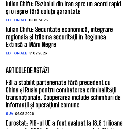
Iulian Chifu: Războiul din Iran spre un acord rapid
și o ieșire fără soluții garantate
EDITORIALE
03.08.2026
Iulian Chifu: Securitate economică, integrare
regională și trilema securității în Regiunea
Extinsă a Mării Negre
EDITORIALE
31.07.2026
ARTICOLE DE ASTĂZI
FBI a stabilit parteneriate fără precedent cu
China și Rusia pentru combaterea criminalității
transnaționale. Cooperarea include schimburi de
informații și operațiuni comune
SUA
06.08.2026
Eurostat: PIB-ul UE a fost evaluat la 18,8 trilioane