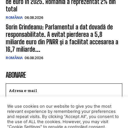
de euro în 2025. România a reprezentat 2% din
total
ROMÂNIA
06.08.2026
Sorin Grindeanu: Parlamentul a dat dovadă de
responsabilitate. A evitat pierderea a 5,8
miliarde euro din PNRR și a facilitat accesarea a
16,7 miliarde...
ROMÂNIA
06.08.2026
ABONARE
We use cookies on our website to give you the most
TRIMITE
relevant experience by remembering your preferences
and repeat visits. By clicking “Accept All”, you consent to
Am citit si accept
Politica de confidentialitate
.
the use of ALL the cookies. However, you may visit
"Cookie Settings" to provide a controlled consent.