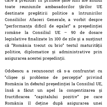
care a prezidat în primele șase luni ale anului
toate reuniunile ambasadorilor țărilor UE
destinate pregătirii politice a întrunirilor
Consiliilor Afaceri Generale, a vorbit despre
”performanța dificil de egalat” a președinției
române la Consiliul UE – 90 de dosare
legislative finalizate în 100 de zile și a susținut
că ”România trecut cu brio” testul maturității
politice, diplomatice și administrative prin
asigurarea acestei președinții.
Odobescu a recunoscut că s-a confruntat cu
”clișee și probleme de percepție” privind
România în debutul președinției la Consiliul UE,
însă a făcut un apel la conșentizarea și
fructificarea ”capitalului pozitiv” pe care
România îl deține după asigurarea unei