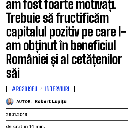
am fost foarte motivați.
Trebuie să fructificăm
capitalul pozitiv pe care l-
am obținut în beneficiul
României și al cetățenilor
săi
#RO2019EU
INTERVIURI
Robert Lupițu
AUTOR:
29.11.2019
de citit in
14
min.