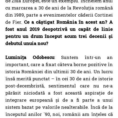
de Ziua Europei, este un exemplu. Încheiem anul
cu marcarea a 30 de ani de la Revoluția română
din 1989, parte a evenimentelor căderii Cortinei
de Fier.
Ce a câștigat România în acest an? A
fost anul 2019 deopotrivă un capăt de linie
pentru un drum început acum trei decenii și
debutul unuia nou?
Luminița Odobescu
: Suntem într-un an
important, care a fixat câteva borne pozitive în
istoria României din ultimii 30 de ani. Un lucru
însă merită punctat – în cei 30 de ani de istorie
post-decembristă, sentimentul care nu ne-a
părăsit niciodată a fost această aspirație de
integrare europeană și de a fi parte a unui
sistem bazat pe valorile nealterabile. Încă de la
începutul anilor `90, noi, românii am înțeles că