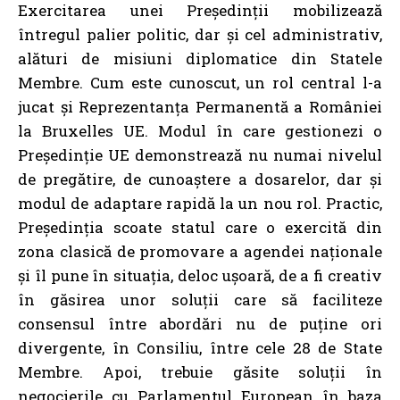
Exercitarea unei Președinții mobilizează
întregul palier politic, dar și cel administrativ,
alături de misiuni diplomatice din Statele
Membre. Cum este cunoscut, un rol central l-a
jucat și Reprezentanța Permanentă a României
la Bruxelles UE. Modul în care gestionezi o
Președinție UE demonstrează nu numai nivelul
de pregătire, de cunoaștere a dosarelor, dar și
modul de adaptare rapidă la un nou rol. Practic,
Președinția scoate statul care o exercită din
zona clasică de promovare a agendei naționale
și îl pune în situația, deloc ușoară, de a fi creativ
în găsirea unor soluții care să faciliteze
consensul între abordări nu de puține ori
divergente, în Consiliu, între cele 28 de State
Membre. Apoi, trebuie găsite soluții în
negocierile cu Parlamentul European în baza