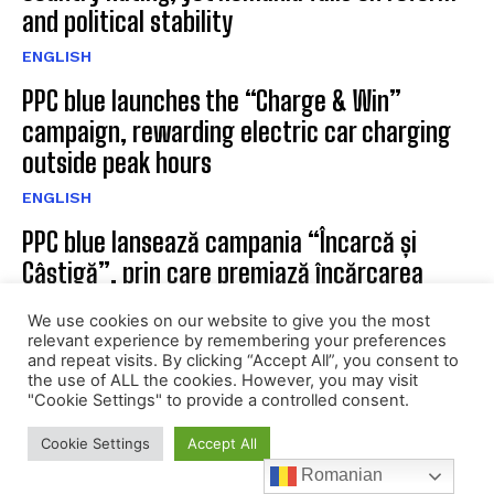
and political stability
ENGLISH
PPC blue launches the “Charge & Win”
campaign, rewarding electric car charging
outside peak hours
ENGLISH
PPC blue lansează campania “Încarcă și
Câștigă”, prin care premiază încărcarea
mașinilor electrice în afara orelor de vârf
We use cookies on our website to give you the most
ENERGIE
relevant experience by remembering your preferences
and repeat visits. By clicking “Accept All”, you consent to
Premierul Bolojan și Concordia au convenit
the use of ALL the cookies. However, you may visit
"Cookie Settings" to provide a controlled consent.
asupra nevoii de consolidare fiscală și
investiții în energie. Patronatele cer un plan
Cookie Settings
Accept All
de țară pe energie și...
Romanian