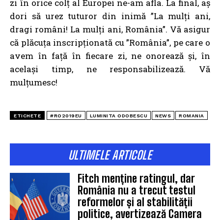
zi în orice colț al Europei ne-am afla.
La final, aș
dori să urez tuturor din inimă ”La mulți ani,
dragi români! La mulți ani, România”. Vă asigur
că plăcuța inscripționată cu ”România”, pe care o
avem în față în fiecare zi, ne onorează și, în
același timp, ne responsabilizează.
Vă
mulțumesc!
ETICHETE
#RO2019EU
LUMINITA ODOBESCU
NEWS
ROMANIA
ULTIMELE ARTICOLE
Fitch menține ratingul, dar
România nu a trecut testul
reformelor și al stabilității
politice, avertizează Camera