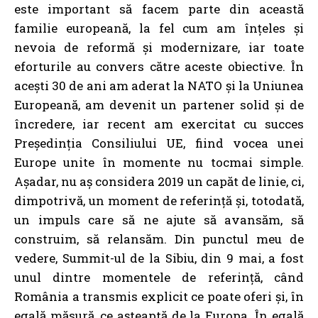
este important să facem parte din această
familie europeană, la fel cum am înțeles și
nevoia de reformă și modernizare, iar toate
eforturile au convers către aceste obiective. În
acești 30 de ani am aderat la NATO și la Uniunea
Europeană, am devenit un partener solid și de
încredere, iar recent am exercitat cu succes
Președinția Consiliului UE, fiind vocea unei
Europe unite în momente nu tocmai simple.
Așadar, nu aș considera 2019 un capăt de linie, ci,
dimpotrivă, un moment de referință și, totodată,
un impuls care să ne ajute să avansăm, să
construim, să relansăm. Din punctul meu de
vedere, Summit-ul de la Sibiu, din 9 mai, a fost
unul dintre momentele de referință, când
România a transmis explicit ce poate oferi și, în
egală măsură, ce așteaptă de la Europa. În egală