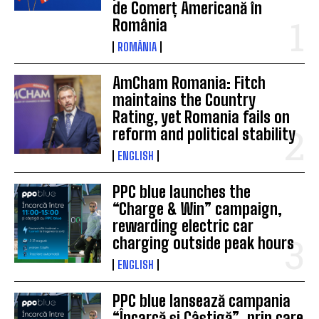
de Comerț Americană în
România
ROMÂNIA
AmCham Romania: Fitch
maintains the Country
Rating, yet Romania fails on
reform and political stability
ENGLISH
PPC blue launches the
“Charge & Win” campaign,
rewarding electric car
charging outside peak hours
ENGLISH
PPC blue lansează campania
“Încarcă și Câștigă”, prin care