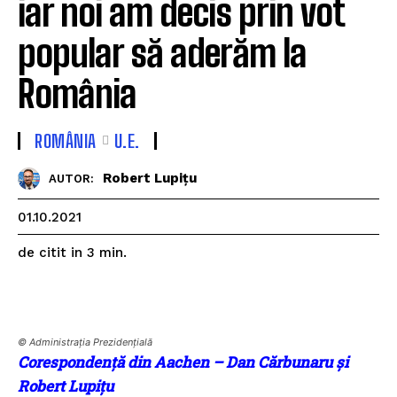
iar noi am decis prin vot
popular să aderăm la
România
ROMÂNIA
U.E.
Robert Lupițu
AUTOR:
01.10.2021
de citit in
3
min.
© Administrația Prezidențială
Corespondență din Aachen – Dan Cărbunaru și
Robert Lupițu