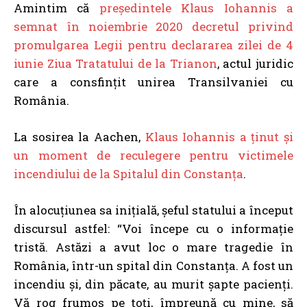
Amintim că
președintele Klaus Iohannis a
semnat în noiembrie 2020 decretul privind
promulgarea Legii pentru declararea zilei de 4
iunie Ziua Tratatului de la Trianon
, actul juridic
care a consfințit unirea Transilvaniei cu
România.
La sosirea la Aachen,
Klaus Iohannis a ținut și
un moment de reculegere pentru victimele
incendiului de la Spitalul din Constanța
.
În alocuțiunea sa inițială, șeful statului a început
discursul astfel: “Voi începe cu o informație
tristă. Astăzi a avut loc o mare tragedie în
România, într-un spital din Constanța. A fost un
incendiu și, din păcate, au murit șapte pacienți.
Vă rog frumos pe toți, împreună cu mine, să