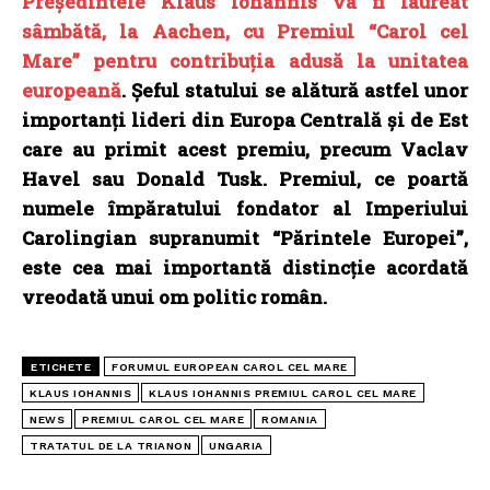
Președintele Klaus Iohannis va fi laureat
sâmbătă, la Aachen, cu Premiul “Carol cel
Mare” pentru contribuția adusă la unitatea
europeană
.
Șeful statului se alătură astfel unor
importanți lideri din Europa Centrală și de Est
care au primit acest premiu, precum Vaclav
Havel sau Donald Tusk. Premiul, ce poartă
numele împăratului fondator al Imperiului
Carolingian supranumit “Părintele Europei”,
este cea mai importantă distincție acordată
vreodată unui om politic român.
ETICHETE
FORUMUL EUROPEAN CAROL CEL MARE
KLAUS IOHANNIS
KLAUS IOHANNIS PREMIUL CAROL CEL MARE
NEWS
PREMIUL CAROL CEL MARE
ROMANIA
TRATATUL DE LA TRIANON
UNGARIA