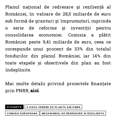
Planul național de redresare și reziliență al
României, în valoare de 28,5 miliarde de euro
sub formă de granturi și împrumuturi, cuprinde
o serie de reforme și investiții pentru
consolidarea economiei. Comisia a plătit
României peste 9,41 miliarde de euro, ceea ce
corespunde unui procent de 33% din totalul
fondurilor din planul României, iar 14% din
toate etapele și obiectivele din plan au fost
îndeplinite.
Mai multe detalii privind proiectele finanțate
prin PNRR,
aici
.
ETICHETE
A DOUA CERERE DE PLANTA DIN PNRR
COMISIA EUROPEANA
MECANISMUL DE REDRESARE SI REZILIENTA