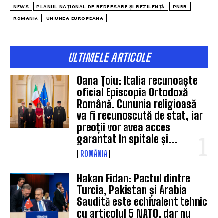
NEWS
PLANUL NAȚIONAL DE REDRESARE ȘI REZILENȚĂ
PNRR
ROMANIA
UNIUNEA EUROPEANA
ULTIMELE ARTICOLE
Oana Țoiu: Italia recunoaște
oficial Episcopia Ortodoxă
Română. Cununia religioasă
va fi recunoscută de stat, iar
preoții vor avea acces
garantat în spitale și...
ROMÂNIA
Hakan Fidan: Pactul dintre
Turcia, Pakistan și Arabia
Saudită este echivalent tehnic
cu articolul 5 NATO, dar nu