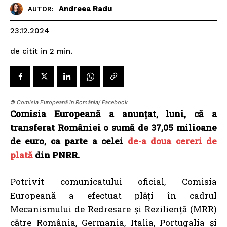
Andreea Radu
AUTOR:
23.12.2024
de citit in
2
min.
© Comisia Europeană în România/ Facebook
Comisia Europeană a anunțat, luni, că a
transferat României o sumă de 37,05 milioane
de euro, ca parte a celei
de-a doua cereri de
plată
din PNRR.
Potrivit
comunicatului oficial
, Comisia
Europeană a efectuat plăți în cadrul
Mecanismului de Redresare și Reziliență (MRR)
către România, Germania, Italia, Portugalia și