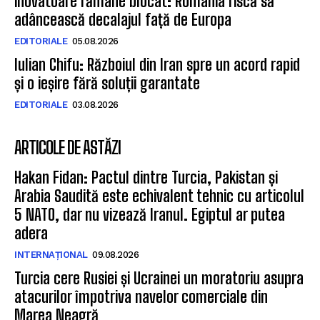
inovatoare rămâne blocat: România riscă să
adâncească decalajul față de Europa
EDITORIALE
05.08.2026
Iulian Chifu: Războiul din Iran spre un acord rapid
și o ieșire fără soluții garantate
EDITORIALE
03.08.2026
ARTICOLE DE ASTĂZI
Hakan Fidan: Pactul dintre Turcia, Pakistan și
Arabia Saudită este echivalent tehnic cu articolul
5 NATO, dar nu vizează Iranul. Egiptul ar putea
adera
INTERNAȚIONAL
09.08.2026
Turcia cere Rusiei și Ucrainei un moratoriu asupra
atacurilor împotriva navelor comerciale din
Marea Neagră