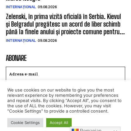
INTERNAȚIONAL
09.08.2026
Zelenski, în prima vizită oficială în Serbia. Kievul
și Belgradul pregătesc un acord de liber schimb
până la finele anului și proiecte comune pentru...
INTERNAȚIONAL
09.08.2026
ABONARE
We use cookies on our website to give you the most
TRIMITE
relevant experience by remembering your preferences
and repeat visits. By clicking “Accept All”, you consent to
Am citit si accept
Politica de confidentialitate
.
the use of ALL the cookies. However, you may visit
"Cookie Settings" to provide a controlled consent.
Cookie Settings
Accept All
© Toate drepturile rezervate CALEAEUROPEANA.RO
Romanian