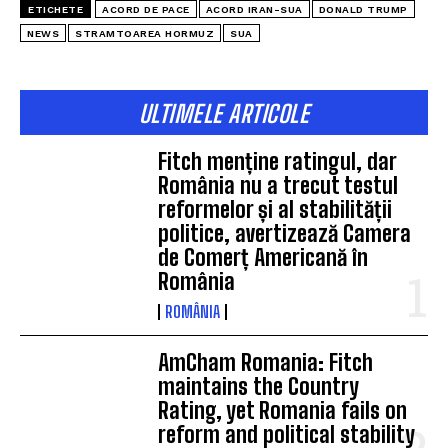
ETICHETE
ACORD DE PACE
ACORD IRAN-SUA
DONALD TRUMP
NEWS
STRAMTOAREA HORMUZ
SUA
ULTIMELE ARTICOLE
Fitch menține ratingul, dar
România nu a trecut testul
reformelor și al stabilității
politice, avertizează Camera
de Comerț Americană în
România
ROMÂNIA
AmCham Romania: Fitch
maintains the Country
Rating, yet Romania fails on
reform and political stability