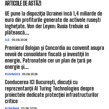
ARTICOLE DE ASTĂZI
UE pune la dispoziția Ucrainei încă 1,4 miliarde de
euro din profiturile generate de activele rusești
înghețate. Von der Leyen: Rusia trebuie să
plătească...
U.E.
05.08.2026
Premierul Bolojan și Concordia au convenit asupra
nevoii de consolidare fiscală și investiții în
energie. Patronatele cer un plan de țară pe
energie și...
BUSINESS
05.08.2026
Conducerea ICI București, discuții cu
reprezentanții AI Turing Technologies despre
proiectele dedicate protecției infrastructurilor
critice
ROMÂNIA
05.08.2026