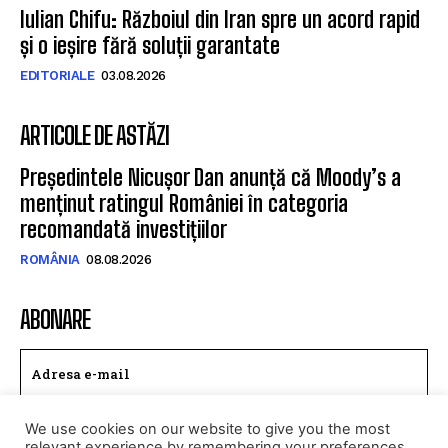
Iulian Chifu: Războiul din Iran spre un acord rapid
și o ieșire fără soluții garantate
EDITORIALE
03.08.2026
ARTICOLE DE ASTĂZI
Președintele Nicușor Dan anunță că Moody’s a
menținut ratingul României în categoria
recomandată investițiilor
ROMÂNIA
08.08.2026
ABONARE
We use cookies on our website to give you the most
TRIMITE
relevant experience by remembering your preferences