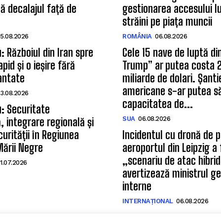
 decalajul față de
gestionarea accesului lu
străini pe piața muncii
5.08.2026
ROMÂNIA
06.08.2026
u: Războiul din Iran spre
Cele 15 nave de luptă di
pid și o ieșire fără
Trump” ar putea costa 
rantate
miliarde de dolari. Șanti
americane s-ar putea să
3.08.2026
capacitatea de...
u: Securitate
SUA
06.08.2026
 integrare regională și
urității în Regiunea
Incidentul cu dronă de 
Mării Negre
aeroportul din Leipzig a 
„scenariu de atac hibrid
1.07.2026
avertizează ministrul g
interne
INTERNAȚIONAL
06.08.2026