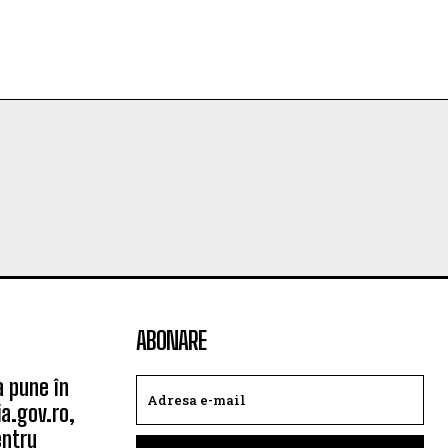
ABONARE
a pune în
a.gov.ro,
entru