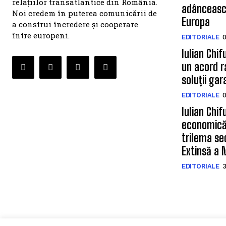
relațiilor transatlantice din România.
adâncească
Noi credem în puterea comunicării de
Europa
a construi încredere și cooperare
între europeni.
EDITORIALE
0
Iulian Chif
un acord ra
soluții ga
EDITORIALE
0
Iulian Chif
economică,
trilema sec
Extinsă a 
EDITORIALE
3