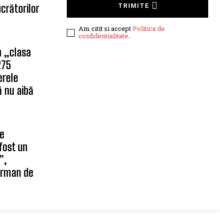
crătorilor
TRIMITE
Am citit si accept
Politica de
confidentialitate
.
n „clasa
275
erele
 nu aibă
pe
fost un
”,
erman de