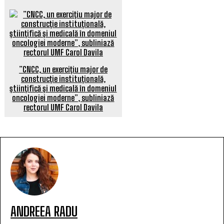
”CNCC, un exercițiu major de
construcție instituțională,
științifică și medicală în domeniul
oncologiei moderne”, subliniază
rectorul UMF Carol Davila
ANDREEA RADU