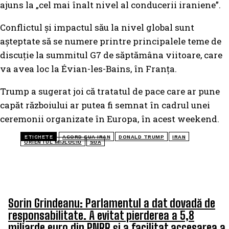
ajuns la „cel mai înalt nivel al conducerii iraniene”.
Conflictul și impactul său la nivel global sunt
așteptate să se numere printre principalele teme de
discuție la summitul G7 de săptămâna viitoare, care
va avea loc la Évian-les-Bains, în Franța.
Trump a sugerat joi că tratatul de pace care ar pune
capăt războiului ar putea fi semnat în cadrul unei
ceremonii organizate în Europa, în acest weekend.
ETICHETE
ACORD SUA IRAN
DONALD TRUMP
IRAN
ORIENTUL MIJLOCIU
SUA
ULTIMELE ARTICOLE
Sorin Grindeanu: Parlamentul a dat dovadă de
responsabilitate. A evitat pierderea a 5,8
miliarde euro din PNRR și a facilitat accesarea a