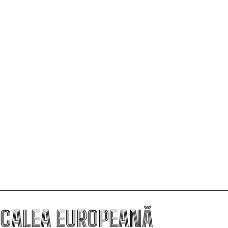
Raportul Fitch reconfirmă stabilitatea financiară a
României, subliniază Nicușor Dan: Există consens politic
pentru PNRR, OCDE, SAFE și adoptarea monedei euro
Nicușor Dan a promulgat legea privind criza pe piața
produselor petroliere și prelungirea termenului pentru
TVA redus la locuințe
Dragoș Pîslaru: Amendamentele privind decarbonizarea
pot duce la redeschiderea Cererii de plată nr. 2 și la
blocarea următoarelor cereri din PNRR
CALEA EUROPEANĂ