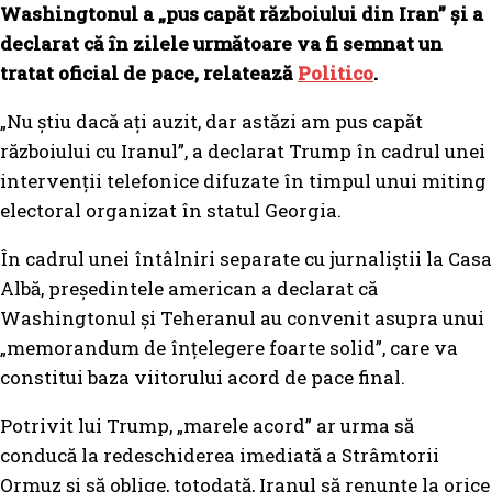
Washingtonul a „pus capăt războiului din Iran” și a
declarat că în zilele următoare va fi semnat un
tratat oficial de pace, relatează
Politico
.
„Nu știu dacă ați auzit, dar astăzi am pus capăt
războiului cu Iranul”, a declarat Trump în cadrul unei
intervenții telefonice difuzate în timpul unui miting
electoral organizat în statul Georgia.
În cadrul unei întâlniri separate cu jurnaliștii la Casa
Albă, președintele american a declarat că
Washingtonul și Teheranul au convenit asupra unui
„memorandum de înțelegere foarte solid”, care va
constitui baza viitorului acord de pace final.
Potrivit lui Trump, „marele acord” ar urma să
conducă la redeschiderea imediată a Strâmtorii
Ormuz și să oblige, totodată, Iranul să renunțe la orice