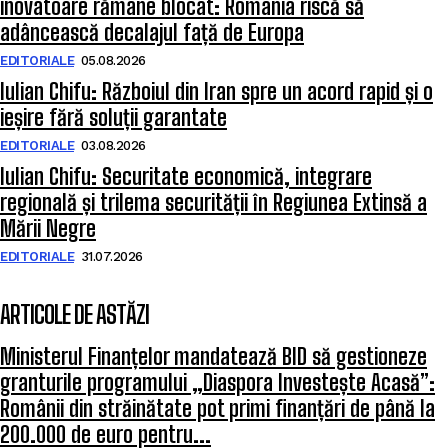
inovatoare rămâne blocat: România riscă să
adâncească decalajul față de Europa
EDITORIALE
05.08.2026
Iulian Chifu: Războiul din Iran spre un acord rapid și o
ieșire fără soluții garantate
EDITORIALE
03.08.2026
Iulian Chifu: Securitate economică, integrare
regională și trilema securității în Regiunea Extinsă a
Mării Negre
EDITORIALE
31.07.2026
ARTICOLE DE ASTĂZI
Ministerul Finanțelor mandatează BID să gestioneze
granturile programului „Diaspora Investește Acasă”:
Românii din străinătate pot primi finanțări de până la
200.000 de euro pentru...