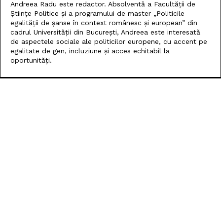
Andreea Radu este redactor. Absolventă a Facultății de
Științe Politice și a programului de master „Politicile
egalității de șanse în context românesc și european” din
cadrul Universității din București, Andreea este interesată
de aspectele sociale ale politicilor europene, cu accent pe
egalitate de gen, incluziune și acces echitabil la
oportunități.
ARTICOLE POPULARE
SAMEDAY a finalizat tranzacția de achiziție a Cargus,
cele două devenind o singură companie
Suedia va preda Ucrainei o navă din flota fantomă a
Rusiei, după decizia Curții Supreme