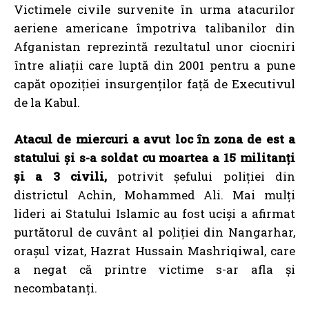
Victimele civile survenite în urma atacurilor
aeriene americane împotriva talibanilor din
Afganistan reprezintă rezultatul unor ciocniri
între aliații care luptă din 2001 pentru a pune
capăt opoziției insurgenților față de Executivul
de la Kabul.
Atacul de miercuri a avut loc în zona de est a
statului și s-a soldat cu moartea a 15 militanți
și a 3 civili,
potrivit șefului poliției din
districtul Achin, Mohammed Ali. Mai mulți
lideri ai Statului Islamic au fost uciși a afirmat
purtătorul de cuvânt al poliției din Nangarhar,
orașul vizat, Hazrat Hussain Mashriqiwal, care
a negat că printre victime s-ar afla și
necombatanți.