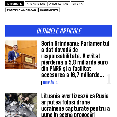
ETICHETE
AFGANISTAN
ATAC AERIAN
DRONA
FORTELE AMERICAN
INSURGENTI
ULTIMELE ARTICOLE
Sorin Grindeanu: Parlamentul
a dat dovadă de
responsabilitate. A evitat
pierderea a 5,8 miliarde euro
din PNRR și a facilitat
accesarea a 16,7 miliarde...
ROMÂNIA
Lituania avertizează că Rusia
ar putea folosi drone
ucrainene capturate pentru a
pune în scenă provocări