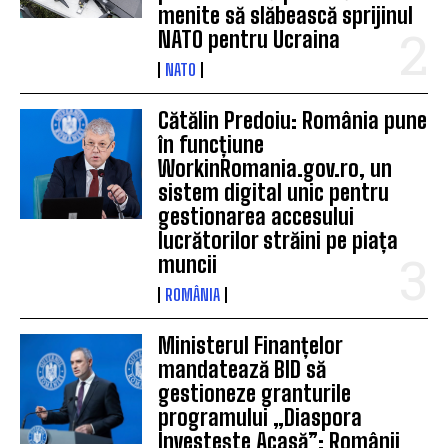
menite să slăbească sprijinul
NATO pentru Ucraina
NATO
Cătălin Predoiu: România pune
în funcțiune
WorkinRomania.gov.ro, un
sistem digital unic pentru
gestionarea accesului
lucrătorilor străini pe piața
muncii
ROMÂNIA
Ministerul Finanțelor
mandatează BID să
gestioneze granturile
programului „Diaspora
Investește Acasă”: Românii